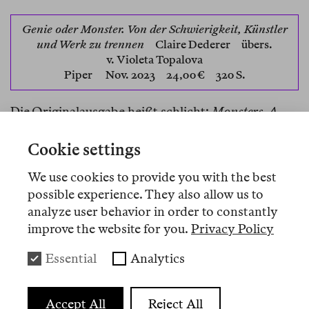
Genie oder Monster. Von der Schwierigkeit, Künstler
und Werk zu trennen
Claire Dederer
übers.
v. Violeta Topalova
Piper
Nov. 2023 24,00 € 320 S.
Die Originalausgabe heißt schlicht:
Monsters. A
Fan’s Dilemma
. Das ist insofern von Vorteil, als im
Titel nur einer von zwei zentralen Begriffen
Cookie settings
anklingt, die das Buch weder befriedigend
We use cookies to provide you with the best
verwendet noch aufklären kann. Der Untertitel ist
possible experience. They also allow us to
hingegen in beiden Sprachen hervorragend
analyze user behavior in order to constantly
gewählt: Wer bislang noch keine Schwierigkeiten
improve the website for you.
Privacy Policy
hatte, Künstler und Werk zu trennen, hat auf jeden
Fall jetzt welche. Und das zu Recht.
Essential
Analytics
Das Dilemma, auf das der englische Titel anspielt
und das im Zentrum des Buches steht, betrifft die
Accept All
Reject All