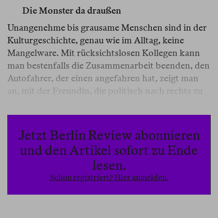
Die Monster da draußen
Unangenehme bis grausame Menschen sind in der
Kulturgeschichte, genau wie im Alltag, keine
Mangelware. Mit rücksichtslosen Kollegen kann
man bestenfalls die Zusammenarbeit beenden, den
Autofahrer, der einen angefahren hat, zeigt man
an, mit der Freundin, die politisch nach rechts zu
driften beginnt, gerät man in Streit. Was aber fängt
man mit bewunderten Kunstwerken an, die von
Personen geschaffen wurden, die sich als
Jetzt Berlin Review abonnieren
Widerlinge entpuppen? Kann man, vielmehr: darf
und den Artikel sofort zu Ende
man das Kunstwerk lieben, auch wenn man den
lesen.
Künstler oder die Künstlerin eigentlich verachten
Schon registriert? Hier anmelden.
müsste?