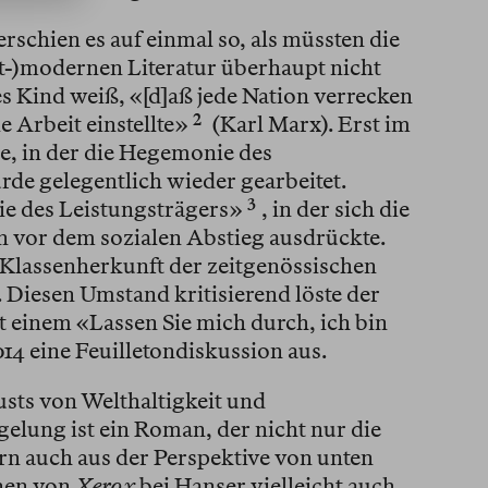
rschien es auf einmal so, als müssten die
t-)modernen Literatur überhaupt nicht
s Kind weiß, «[d]aß jede Nation verrecken
 Arbeit einstellte»⁠
2
(Karl Marx). Erst im
e, in der die Hegemonie des
rde gelegentlich wieder gearbeitet.
e des Leistungsträgers»⁠
3
, in der sich die
en vor dem sozialen Abstieg ausdrückte.
r Klassenherkunft der zeitgenössischen
 Diesen Umstand kritisierend löste der
t einem «Lassen Sie mich durch, ich bin
14 eine Feuilletondiskussion aus.
sts von Welthaltigkeit und
gelung ist ein Roman, der nicht nur die
n auch aus der Perspektive von unten
inen von
Xerox
bei Hanser vielleicht auch