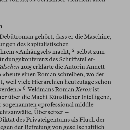
n
Debütroman gehört, dass er die Maschine,
ungen des kapitalistischen
 ihrem «Anhängsel» macht,⁠
5
selbst zum
ündungskonferenz des Schriftsteller-
Falschen
2015 erklärte die Autorin Annett
n «heute einen Roman schreiben, wo der
t, weil viele Hierarchien heutzutage schon
erden.»⁠
6
Veldmans Roman
Xerox
ist
ner über die Macht Künstlicher Intelligenz,
er sogenannten «professional middle
echtsanwälte, Übersetzer –
Diktat des Privateigentums als Fluch der
Segen der Befreiung von gesellschaftlich