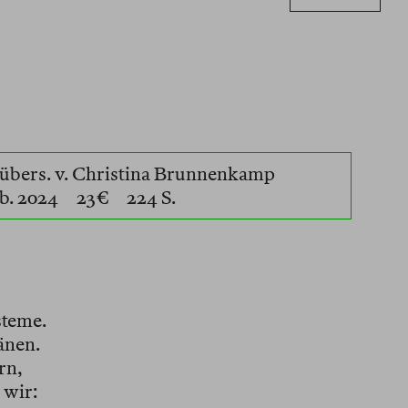
übers. v. Christina Brunnenkamp
b. 2024 23 € 224 S.
steme.
änen.
rn,
 wir: