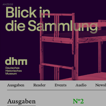
ANZEIGE
Ausgaben
Reader
Events
Audio
Newsl
Ausgaben
Nº2