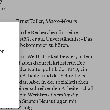
?
en?
Ernst Toller,
Masse-Mensch
0er Jahren die Recherchen für seine
beginnt, stößt er auf Unverständnis: «Das
anen»⁠
1
, bekommt er zu hören.
or
 die Literatur Welthaltigkeit bewies, indem
lderte und auch dadurch kritisierte. Die
ch Dank der Kulturpolitik der KPD, ein
eibenden Arbeiter und des Schreibens
igte all das. Aber in der sozialistischen
sinnen einer schreibenden Arbeiterschaft
DDR und dem
Werkkreis Literatur der
deutschen Staaten Neuauflagen mit
uss und Erfolg.