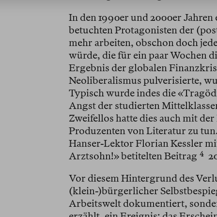
In den 1990er und 2000er Jahren e
betuchten Protagonisten der (pos
mehr arbeiten, obschon doch jede
würde, die für ein paar Wochen die
Ergebnis der globalen Finanzkris
Neoliberalismus pulverisierte, wu
Typisch wurde indes die «Tragödi
Angst der studierten Mittelklass
Zweifellos hatte dies auch mit de
Produzenten von Literatur zu tun.
Hanser-Lektor Florian Kessler mi
Arztsohn!» betitelten Beitrag⁠
4
20
Vor diesem Hintergrund des Verlu
(klein-)bürgerlicher Selbstbespie
Arbeitswelt dokumentiert, sonder
erzählt, ein Ereignis; das Ersche