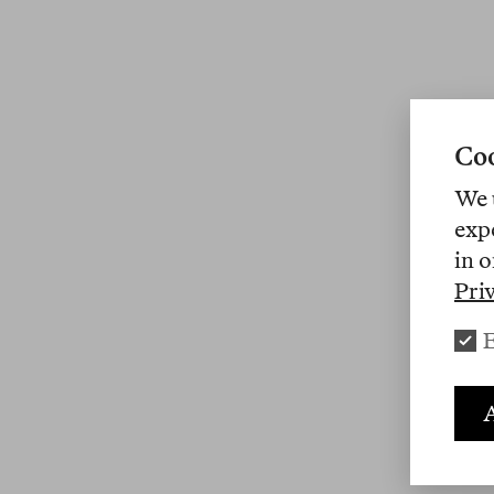
Coo
We 
exp
in o
Pri
E
A