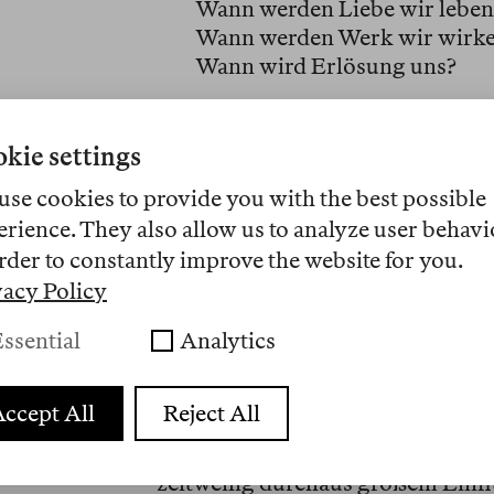
Wann werden Liebe wir leben
Wann werden Werk wir wirk
Wann wird Erlösung uns?
Als Siegfried Kracauer in den 192
kie settings
berühmte Studie
Die Angestellten
use cookies to provide you with the best possible
steht doch schon alles in den Rom
erience. They also allow us to analyze user behavi
Es gab in der Tat eine Zeit, in der
rder to constantly improve the website for you.
sie Arbeitswelten realistisch schi
vacy Policy
späten zwanziger Jahre waren, au
Höhepunkt der lesenden und schr
ssential
Analytics
über Arbeit. Der Faschismus beseit
Literaturbewegung erlebte das An
ccept All
Reject All
mit dem
Bitterfelder Weg
in der 
Arbeitswelt
in der BRD in beiden 
zeitweilig durchaus großem Einfl