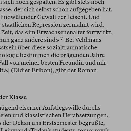
n sich noch gespalten. Es gibt stets noch
sse, der sich selbst schon aufgegeben hat.
blindwütender Gewalt zerfleischt. Und
 staatlichen Repression zermalmt wird.
 Zeit, das «im Erwachsenenalter fortwirkt,
nun ganz andere sind»⁠
7
Bei Veldmans
sstsein über diese sozialtraumatische
hologie bestimmen die prägenden Jahre
Fall von meiner besten Freundin und mir
t».] (Didier Eribon), gibt der Roman
der Klasse
ügend eiserner Aufstiegswille durchs
eien und klassistischen Herabsetzungen.
Als der Dekan uns Erstsemester begrüßte,
n Leinwand ‹Today’s students, tomorrow’s