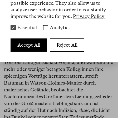
Einheit zusammenzufügen.
possible experience. They also allow us to
analyze user behavior in order to constantly
In
The Murder of Leo Tolstoy: A Forensic
improve the website for you.
Privacy Policy
Investigation
(
Harper’s
, 2009) blickt Batuman
Essential
Analytics
zurück, wie sie als junge Doktorandin den Besuch
einer Tolstoi-Tagung ausnutzen wollte, um
nachzuweisen, dass der im hohen Alter
Accept All
Reject All
Verschiedene keines natürlichen Todes starb. Die
Tagung hat einen numinosen Austragungsort,
Tolstois Landgut Jasnaja Poljana, und während die
mehr oder weniger betagten Kolleg:innen ihre
spleenigen Vorträge herunterrattern, streift
Batuman in Watson-Holmes-Manier durch
malerisches Gelände, beobachtet die
Nachkommen des Großmeisters Lieblingsgefieder
von des Großmeisters Lieblingsbank und ist
ständig auf der Hut nach Indizien,
clues
, die Licht
ins Dunkel seiner mysteriösen Todesumstände