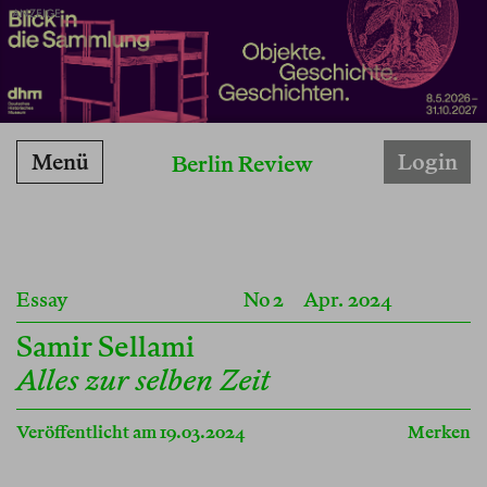
ANZEIGE
Menü
Login
Berlin Review
Essay
No 2
Apr. 2024
Samir Sellami
Alles zur selben Zeit
Veröffentlicht am 19.03.2024
Merken