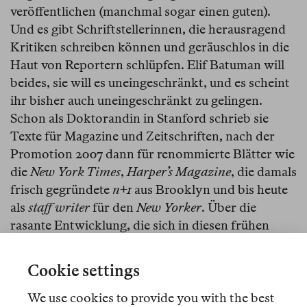
veröffentlichen (manchmal sogar einen guten).
Und es gibt Schriftstellerinnen, die herausragend
Kritiken schreiben können und geräuschlos in die
Haut von Reportern schlüpfen. Elif Batuman will
beides, sie will es uneingeschränkt, und es scheint
ihr bisher auch uneingeschränkt zu gelingen.
Schon als Doktorandin in Stanford schrieb sie
Texte für Magazine und Zeitschriften, nach der
Promotion 2007 dann für renommierte Blätter wie
die
New York Times
,
Harper’s Magazine
, die damals
frisch gegründete
n+1
aus Brooklyn und bis heute
als
staff writer
für den
New Yorker
. Über die
rasante Entwicklung, die sich in diesen frühen
Texten abzeichnet, kann man nur staunen: Mit
jedem neuen Text gelingt es Batuman besser, ihre
Cookie settings
vier Leidenschaften für Reportage, Kritik, Gossip
und Theorie zu einer prismatisch funkelnden
We use cookies to provide you with the best