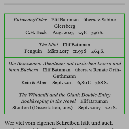
Entweder/Oder
Elif Batuman
übers. v. Sabine
Giersberg
C.H. Beck
Aug. 2023 25 € 396 S.
The Idiot
Elif Batuman
Penguin
März 2017 11,99 $ 464 S.
Die Besessenen. Abenteuer mit russischen Lesern und
ihren Büchern
Elif Batuman
übers. v. Renate Orth-
Guthmann
Kein & Aber
Sept. 2011 6,80 € 368 S.
The Windmill and the Giant: Double-Entry
Bookkeeping in the Novel
Elif Batuman
Stanford (Dissertation, unv.)
Sept. 2007 221 S.
Wer viel vom eigenen Schreiben hält und auch