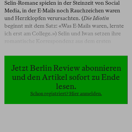
Selin-Romane spielen in der Steinzeit von Social
Media, in der E-Mails noch Rauchzeichen waren
und Herzklopfen verursachten. (
Die Idiotin
beginnt mit dem Satz: «Was E-Mails waren, lernte
ich erst am College.») Selin und Iwan setzen ihre
romantische Korrespondenz aus dem ersten
Roman (Liebe Sonja, lieber Wanja…) als Re-
Enactment toxischer Briefwechsel des 19.
Jahrhunderts fort, angereichert um den frühreif
Jetzt Berlin Review abonnieren
metaliterarischen
brat
-Humor von Ivy-League-
und den Artikel sofort zu Ende
Studierenden, aber mit dem Unterschied, dass sich
lesen.
Selin nicht so leicht unterkriegen lässt wie die
Schon registriert? Hier anmelden.
Damenopfer der sentimentalen Romanciers.