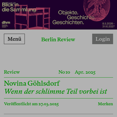
ANZEIGE
Menü
Login
Berlin Review
Review
No 10
Apr. 2025
Novina Göhlsdorf
Wenn der schlimme Teil vorbei ist
Veröffentlicht am 27.03.2025
Merken