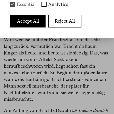
Essential
Analytics
Diesmal wurde das «Affekt-Spektakel» von einer
Frau heraufbeschworen, die sich in einem
Ferienclub zu Bracht an den Tisch gesetzt hat.
Accept All
Reject All
Bracht ist in diesen Club gefahren, um an einem
Buch zu arbeiten, das nun erschienen ist. Der
Wortwechsel mit der Frau liegt also nicht sehr
lang zurück, vermutlich war Bracht da kaum
jünger als heute, und heute ist sie siebzig. Das, was
wiederum vom «Affekt-Spektakel»
heraufbeschworen wird, liegt schon fast ein
ganzes Leben zurück. Zu Beginn der 1960er Jahre
wurde die fünfjährige Bracht erstmals von einem
Mann sexuell missbraucht, der später ihr
Nachhilfelehrer wurde und sie weiter regelmäßig
missbrauchte.
Am Anfang von Brachts Debüt
Das Lieben danach