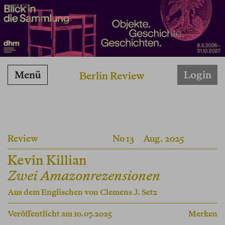
ANZEIGE
Menü
Login
Berlin Review
Review
No 13
Aug. 2025
Kevin Killian
Zwei Amazonrezensionen
Aus dem Englischen von
Clemens J. Setz
Veröffentlicht am 10.07.2025
Merken