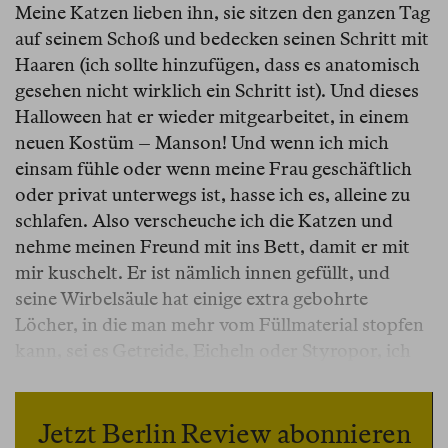
Meine Katzen lieben ihn, sie sitzen den ganzen Tag
auf seinem Schoß und bedecken seinen Schritt mit
Haaren (ich sollte hinzufügen, dass es anatomisch
gesehen nicht wirklich ein Schritt ist). Und dieses
Halloween hat er wieder mitgearbeitet, in einem
neuen Kostüm – Manson! Und wenn ich mich
einsam fühle oder wenn meine Frau geschäftlich
oder privat unterwegs ist, hasse ich es, alleine zu
schlafen. Also verscheuche ich die Katzen und
nehme meinen Freund mit ins Bett, damit er mit
mir kuschelt. Er ist nämlich innen gefüllt, und
seine Wirbelsäule hat einige extra gebohrte
Löcher, in die man mehr vom Füllmaterial stopfen
kann, sei es Getreide, Eicheln oder Styropor, ich
liebe es, meine Finger an seiner Wirbelsäule auf
und ab zu bewegen, nach den Löchern zu suchen
und sie, falls nötig, zu verschließen. Seine Hände
Jetzt Berlin Review abonnieren