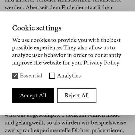
werden. Aber seit dem Ende der staatlichen
Förderung für Lyrik ist Halloween eine der
wenigen verbliebenen Zeiten im Jahr, in der wir
Cookie settings
viel Geld verdienen.
We use cookies to provide you with the best
Soweit ich mich richtig erinnere, waren uns die
possible experience. They also allow us to
verschärften Wettbewerbsbedingungen 2011
analyze user behavior in order to constantly
besonders bewusst; schließlich ist ein gutes
improve the website for you.
Privacy Policy
Gruselhaus etwas, das jeder Künstler zu dieser
Essential
Analytics
Jahreszeit gern betreiben möchte. Mit
zunehmender Konkurrenz muss jeder von uns mit
mehr Splatter, mehr Gemetzel, mehr Kunstblut
Accept All
Reject All
und vor allem mehr Leichen aufwarten, und
letztere sollten auch realistisch aussehen, sonst
wird das abgestumpfte Publikum schnell müde
und gelangweilt, so als würden wir beispielsweise
zwei sprachexperimentelle Dichter präsentieren,