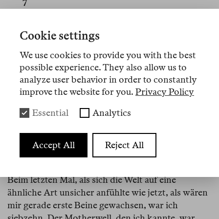
7
Vielleicht, denke ich, ist die fehlende vierte Seite in
Motherwells Rechtecken das Publikum als Spiegel.
Cookie settings
Open Study 1
von 1967, Kohle und Acryl auf
We use cookies to provide you with the best
Leinwand in der Farbe gegerbten Leders, besteht
possible experience. They also allow us to
eigentlich aus zwei aneinandergrenzenden
analyze user behavior in order to constantly
parallelen Rechtecken, die beide an ihren oberen
improve the website for you.
Privacy Policy
Enden offen sind. In
Open Study 6
, ein Jahr später,
Kohle und Acryl auf Papier, sieht man nur noch
Essential
Analytics
ein offenes Rechteck auf weißem Grund. Das Grau
ist das Grau von Marley-Böden in Tanzstudios.
Accept All
Reject All
8
Beim letzten Mal, als sich die Welt auf eine
ähnliche Art unsicher anfühlte wie jetzt, als wären
mir gerade erste Beine gewachsen, war ich
siebzehn. Der Motherwell, den ich kannte, war