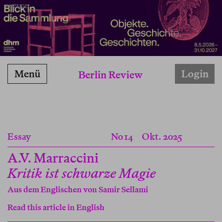
ANZEIGE
Menü
Login
Berlin Review
Essay
No 14
Okt. 2025
A.V. Marraccini
Kritik ist schwarze Magie
Aus dem Englischen von
Samir Sellami
Read this article in English