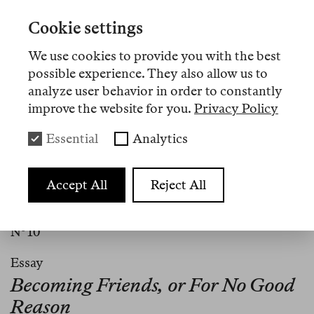
2004),
Derrida und ich. Das Problem der
Cookie settings
Dekonstruktion
(transcript, 2008),
Naive Kunst.
Ein Versuch über das Glück
(August, 2012) und
Was
We use cookies to provide you with the best
weiß Kunst?: Für eine Ästhetik des Widerstands
possible experience. They also allow us to
(Konstanz University Press, 2015). Zuletzt erschien
analyze user behavior in order to constantly
der mit Marcus Quent gemeinsam herausgegebene
improve the website for you.
Privacy Policy
Band
Die Apokalpyse enttäuscht
(diaphanes, 2023).
Essential
Analytics
Accept All
Reject All
Artikel
Nº 10
Essay
Becoming Friends, or For No Good
Reason