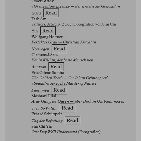
Omer Bartov
«Grenzenlose Lizenz» — der israelische Genozid in
Read
Gaza
Tash Aw
Traitors, A Story
· Zu den Fotografien von Sim Chi
Read
Yin
Wolfgang Hottner
Perfektes Grau — Christian Kracht in
Read
Norwegen
Clemens J. Setz
Kevin Killian, der beste Mensch von
Read
Amazon
Eric Otieno Sumba
The Golden Tooth — On Johan Grimonprez’
«Soundtrack» to the Murder of Patrice
Read
Lumumba
Moshtari Hilal
Arab Gangster Queen — über Burhan Qurbanis «Kein
Read
Tier. So Wild.»
Erhard Schüttpelz
Read
Tag der Befreiung
Sim Chi Yin
One Day We’ll Understand
(Fotografien)