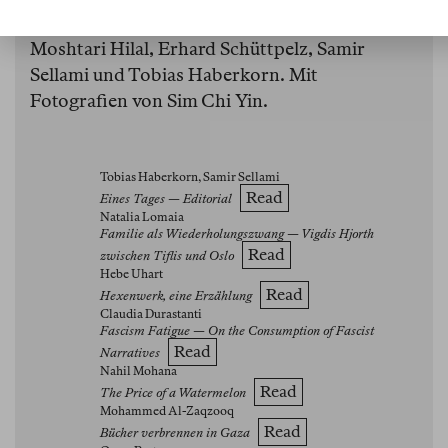
Hottner, Clemens J. Setz, Eric Otieno Sumba,
Moshtari Hilal, Erhard Schüttpelz, Samir
Sellami und Tobias Haberkorn. Mit
Fotografien von Sim Chi Yin.
Tobias Haberkorn, Samir Sellami
Read
Eines Tages — Editorial
Natalia Lomaia
Familie als Wiederholungszwang — Vigdis Hjorth
Read
zwischen Tiflis und Oslo
Hebe Uhart
Read
Hexenwerk, eine Erzählung
Claudia Durastanti
Fascism Fatigue — On the Consumption of Fascist
Read
Narratives
Nahil Mohana
Read
The Price of a Watermelon
Mohammed Al-Zaqzooq
Read
Bücher verbrennen in Gaza