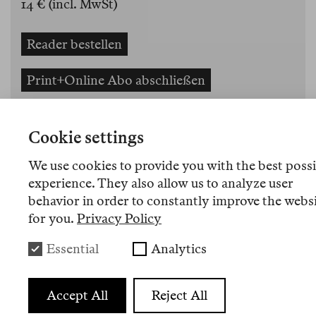
14 € (incl. MwSt)
Reader bestellen
Print+Online Abo abschließen
Zu Print-Abo upgraden
Cookie settings
Geschenkpaket mit Tote Bag
We use cookies to provide you with the best poss
experience. They also allow us to analyze user
Informationen für den Buchhandel
behavior in order to constantly improve the webs
for you.
Privacy Policy
Die vierte Printausgabe der Berlin Review.
Essential
Analytics
Texte über Bücher, Ideen und die Gegenwart
von Natalia Lomaia, Hebe Uhart, Claudia
Accept All
Reject All
Durastanti, Nahil Mohana, Mohammed Al-
Zaqzouq, Omer Bartov, Tash Aw, Wolfgang