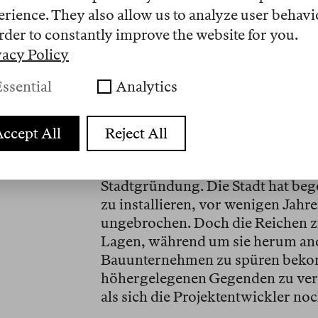
zerstörte einen Großteil der Zitru
erience. They also allow us to analyze user behavi
Geschäft im Süden florierte. Sie 
rder to constantly improve the website for you.
Eisenbahnmagnaten Henry Flagler,
vacy Policy
Railway anzuschließen. Am 28. Jul
ihrem Land zur Stadt, und Julia 
ssential
Analytics
Wenig später begann Miami im Mee
Meeresspiegel dort um etwa einen
ccept All
Reject All
vorher 2000 Jahre lang fast unver
er fast einen halben, in 75 Jahre
Stadtgründung. Die Stadt hat be
zu installieren, vor wenigen Jah
ungebrochen. Doch die Reichen z
Lagen, während um sie herum an
Bauunternehmen zu spüren bekom
höhergelegenen Gegenden zu vertr
als sich die Projektentwickler n