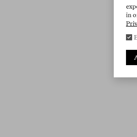
exp
in o
Pri
E
A