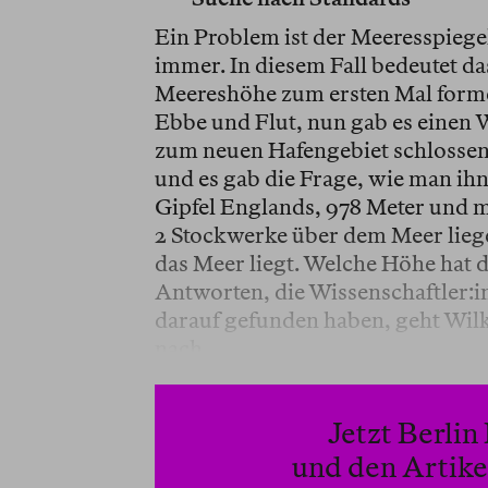
Ein Problem ist der Meeresspiegel 
immer. In diesem Fall bedeutet das
Meereshöhe zum ersten Mal forme
Ebbe und Flut, nun gab es einen 
zum neuen Hafengebiet schlossen,
und es gab die Frage, wie man ihn
Gipfel Englands, 978 Meter und m
2 Stockwerke über dem Meer liegen
das Meer liegt. Welche Höhe hat di
Antworten, die Wissenschaftler:in
darauf gefunden haben, geht Wil
nach.
Jetzt Berli
und den Artikel