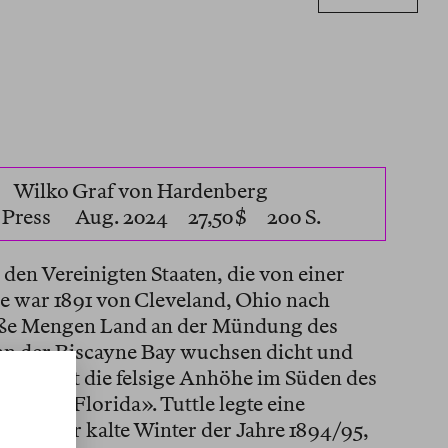
Wilko Graf von Hardenberg
 Press
Aug. 2024 27,50 $ 200 S.
 den Vereinigten Staaten, die von einer
le war 1891 von Cleveland, Ohio nach
oße Mengen Land an der Mündung des
an der Biscayne Bay wuchsen dicht und
 Sun
hielt die felsige Anhöhe im Süden des
ätze in Florida». Tuttle legte eine
reeze
, der kalte Winter der Jahre 1894/95,