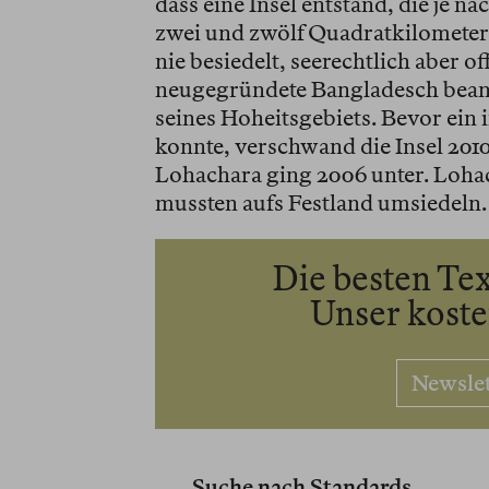
dass eine Insel entstand, die je 
zwei und zwölf Quadratkilometer
nie besiedelt, seerechtlich aber of
neugegründete Bangladesch beansp
seines Hoheitsgebiets. Bevor ein i
konnte, verschwand die Insel 2010
Lohachara ging 2006 unter. Loha
mussten aufs Festland umsiedeln.
Die besten Tex
Unser kost
Newsle
Suche nach Standards