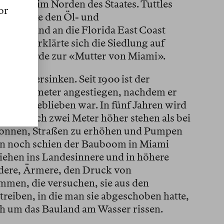
sfrüchte im Norden des Staates. Tuttles
or
überzeugte den Öl- und
 ihr Land an die Florida East Coast
i 1896 erklärte sich die Siedlung auf
Tuttle wurde zur «Mutter von Miami».
r zu versinken. Seit 1900 ist der
 Viertelmeter angestiegen, nachdem er
ändert geblieben war. In fünf Jahren wird
n womöglich zwei Meter höher stehen als bei
gonnen, Straßen zu erhöhen und Pumpen
ren noch schien der Bauboom in Miami
iehen ins Landesinnere und in höhere
dere, Ärmere, den Druck von
men, die versuchen, sie aus den
eiben, in die man sie abgeschoben hatte,
och um das Bauland am Wasser rissen.