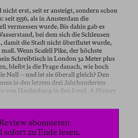
nicht erst, seit er ansteigt, sondern schon
: seit 1556, als in Amsterdam die
ll vermessen wurde. Bis dahin gab es
Wasserstand, bei dem sich die Schleusen
 damit die Stadt nicht überflutet wurde,
 maß. Wenn Scafell Pike, der höchste
ein Schreibtisch in London 32 Meter plus
, bleibt ja die Frage danach, wie hoch
e Null – und ist sie überall gleich? Den
nen in den letzten drei Jahrhunderten
ko von Hardenberg in
Sea Level. A History
n Review abonnieren
 sofort zu Ende lesen.