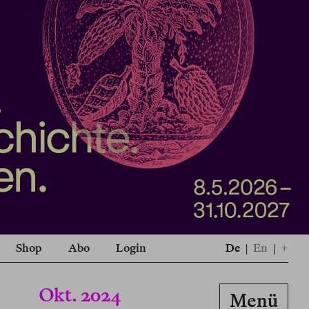
Shop
Abo
Login
De
|
En
|
+
Okt. 2024
Menü