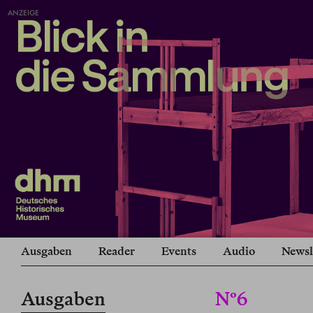
ANZEIGE
Ausgaben
Reader
Events
Audio
Newsl
Ausgaben
Nº6