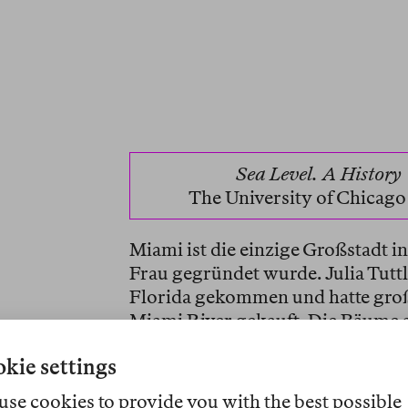
Sea Level. A History
The University of Chicago
Miami ist die einzige Großstadt in
Frau gegründet wurde. Julia Tutt
Florida gekommen und hatte gr
Miami River gekauft. Die Bäume 
üppig. Die Lokalzeitung
Tropical
kie settings
Staates für «einen der besten Baupl
Orangenplantage an.
The Great F
use cookies to provide you with the best possible