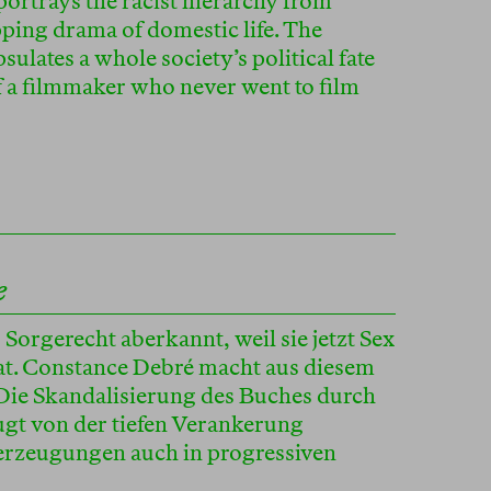
rtrays the racist hierarchy from
pping drama of domestic life. The
lates a whole society’s political fate
of a filmmaker who never went to film
e
Sorgerecht aberkannt, weil sie jetzt Sex
at. Constance Debré macht aus diesem
Die Skandalisierung des Buches durch
ugt von der tiefen Verankerung
rzeugungen auch in progressiven