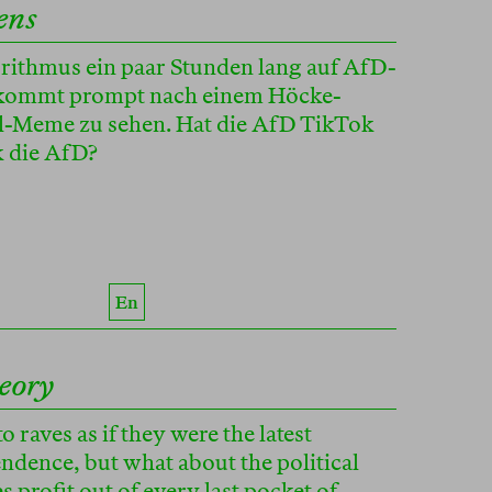
ens
ithmus ein paar Stunden lang auf AfD-
bekommt prompt nach einem Höcke-
l-Meme zu sehen. Hat die AfD TikTok
k die AfD?
En
eory
o raves as if they were the latest
endence, but what about the political
profit out of every last pocket of