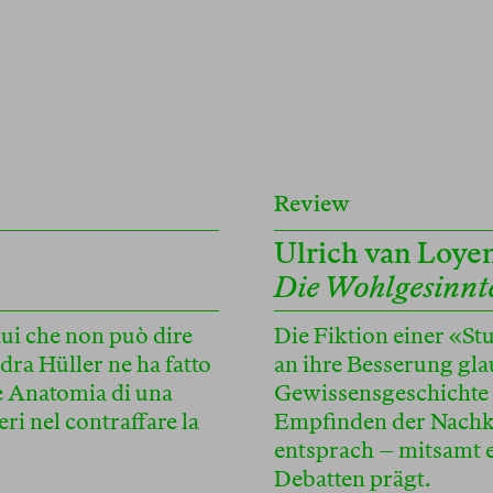
Review
Ulrich van Loye
Die Wohlgesinnte
ui che non può dire
Die Fiktion einer «St
dra Hüller ne ha fatto
an ihre Besserung gl
 e Anatomia di una
Gewissensgeschichte z
ri nel contraffare la
Empfinden der Nachk
entsprach – mitsamt e
Debatten prägt.