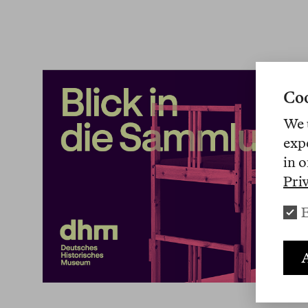
Coo
We 
exp
in o
Pri
E
A