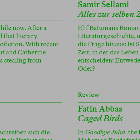
Samir Sellami
Alles zur selben 
hile now. After a
Elif Batumans Romane 
 that literary
Literaturgeschichte,
ofiction. With recent
die Frage hinaus: Ist 
ut and Catherine
Zeit, in der das Lebe
ts stealing from
entscheiden: Entweder
Oder?
Review
Fatin Abbas
Caged Birds
 schreiben sich die
In
Goodbye Julia
, the