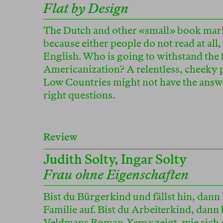
Flat by Design
The Dutch and other «small» book marke
because either people do not read at all,
English. Who is going to withstand the 
Americanization? A relentless, cheeky p
Low Countries might not have the answer
right questions.
Review
Judith Solty
,
Ingar Solty
Frau ohne Eigenschaften
Bist du Bürgerkind und fällst hin, dann
Familie auf. Bist du Arbeiterkind, dann 
Veldmans Roman
Xerox
zeigt, wie sich 