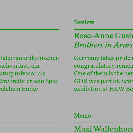
Review
Rose-Anne Gus
Brothers in Arms
 lateinamerikanischen
Germany takes pride in
achverlust, ein
congratulatory remem
aturprofessor als
One of them is the net
tral
treibt er sein Spiel
GDR was part of.
Echo
 welchem Ende?
exhibition at HKW Berl
Memo
Maxi Wallenhor