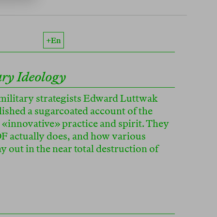
+en
ary Ideology
 military strategists Edward Luttwak
ished a sugarcoated account of the
 «innovative» practice and spirit. They
DF actually does, and how various
y out in the near total destruction of