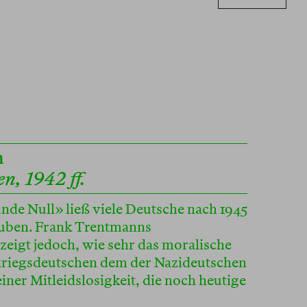
n
n, 1942 ff.
unde Null» ließ viele Deutsche nach 1945
auben. Frank Trentmanns
eigt jedoch, wie sehr das moralische
riegsdeutschen dem der Nazideutschen
iner Mitleidslosigkeit, die noch heutige