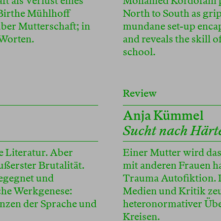
t als Verlust eines
Mohamed Kordofani po
 Birthe Mühlhoff
North to South as gri
ber Mutterschaft; in
mundane set-up encapsu
 Worten.
and reveals the skill 
school.
Review
Anja Kümmel
Sucht nach Härt
e Literatur. Aber
Einer Mutter wird das 
ßerster Brutalität.
mit anderen Frauen h
begegnet und
Trauma Autofiktion. 
ische Werkgenese:
Medien und Kritik ze
enzen der Sprache und
heteronormativer Übe
Kreisen.