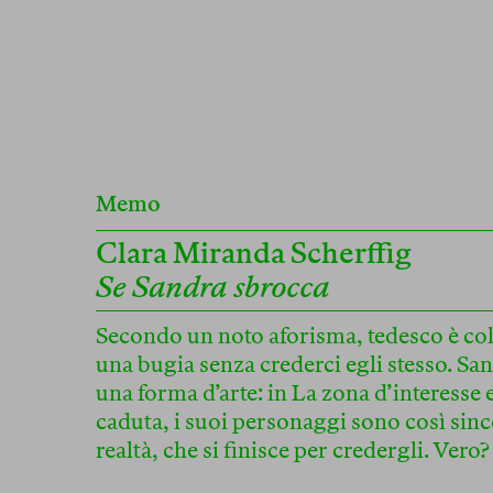
Memo
Clara Miranda Scherffig
Se Sandra sbrocca
Secondo un noto aforisma, tedesco è col
una bugia senza crederci egli stesso. San
una forma d’arte: in La zona d’interesse
caduta, i suoi personaggi sono così since
realtà, che si finisce per credergli. Vero?