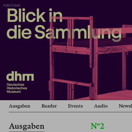
PUBLICIDAD
Ausgaben
Reader
Events
Audio
Newsl
Ausgaben
Nº2