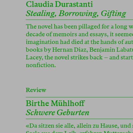
Claudia Durastanti
Stealing, Borrowing, Gifting
The novel has been pillaged for a long w
decade of memoirs and essays, it seemed
imagination had died at the hands of aut
books by Hernan Diaz, Benjamin Labat
Lacey, the novel strikes back – and star
nonfiction.
Review
Birthe Mühlhoff
Schwere Geburten
«Da sitzen sie alle, allein zu Hause, und