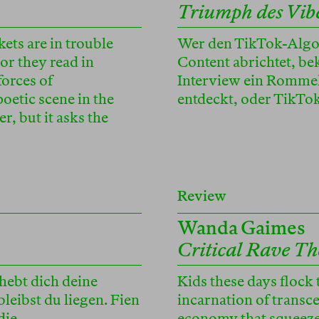
Triumph des Vib
ts are in trouble
Wer den TikTok-Algor
 or they read in
Content abrichtet, 
forces of
Interview ein Romme
oetic scene in the
entdeckt, oder TikTo
, but it asks the
Review
Wanda Gaimes
Critical Rave Th
 hebt dich deine
Kids these days flock t
bleibst du liegen. Fien
incarnation of transc
die
economy that squeezes 