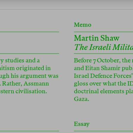
Memo
Martin Shaw
The Israeli Milit
y studies and a
Before 7 October, the
itism originated in
and Eitan Shamir publ
ough his argument was
Israel Defence Forces’
ot. Rather, Assmann
gloss over what the I
tern civilisation.
doctrinal elements pla
Gaza.
Essay