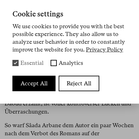
und Literaturlandschaft der ehemaligen
Cookie settings
Kolonialmacht Frankreich spielt, deren
Staatsbürger er geworden ist und auf deren
We use cookies to provide you with the best
Territorium er lebt.
Houris
war eines der
possible experience. They also allow us to
meistdiskutierten Bücher im literarischen Herbst
analyze user behavior in order to constantly
2024 und wurde von der französischen Kritik mit
improve the website for you.
Privacy Policy
Lob überschüttet – zur Krönung wurde der 416-
Essential
Analytics
Seiten-Roman mit dem Prix Goncourt
ausgezeichnet, ein Garant für Buchverkäufe. Heißt
das, ein kritischer Blick auf eine «nicht
Accept All
Reject All
vergehende Vergangenheit» ist nun möglich? Das
ist mehr als ungewiss, denn die Geschichte, die
Daoud erzählt, ist voller kontroverser Lücken und
Überraschungen.
So warf Sâada Arbane dem Autor ein paar Wochen
nach dem Verbot des Romans auf der