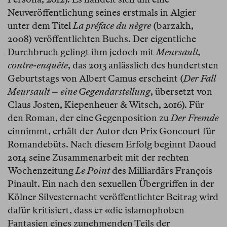
Neuveröffentlichung seines erstmals in Algier
unter dem Titel
La préface du nègre
(barzakh,
2008) veröffentlichten Buchs. Der eigentliche
Durchbruch gelingt ihm jedoch mit
Meursault,
contre-enquête
, das 2013 anlässlich des hundertsten
Geburtstags von Albert Camus erscheint (
Der Fall
Meursault – eine Gegendarstellung
, übersetzt von
Claus Josten, Kiepenheuer & Witsch, 2016). Für
den Roman, der eine Gegenposition zu
Der Fremde
einnimmt, erhält der Autor den Prix Goncourt für
Romandebüts. Nach diesem Erfolg beginnt Daoud
2014 seine Zusammenarbeit mit der rechten
Wochenzeitung
Le Point
des Milliardärs François
Pinault. Ein nach den sexuellen Übergriffen in der
Kölner Silvesternacht veröffentlichter Beitrag wird
dafür kritisiert, dass er «die islamophoben
Fantasien eines zunehmenden Teils der