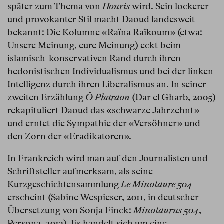
später zum Thema von
Houris
wird. Sein lockerer
und provokanter Stil macht Daoud landesweit
bekannt: Die Kolumne «Raïna Raïkoum» (etwa:
Unsere Meinung, eure Meinung) eckt beim
islamisch-konservativen Rand durch ihren
hedonistischen Individualismus und bei der linken
Intelligenz durch ihren Liberalismus an. In seiner
zweiten Erzählung
Ô Pharaon
(Dar el Gharb, 2005)
rekapituliert Daoud das «schwarze Jahrzehnt»
und erntet die Sympathie der «Versöhner» und
den Zorn der «Eradikatoren».
In Frankreich wird man auf den Journalisten und
Schriftsteller aufmerksam, als seine
Kurzgeschichtensammlung
Le Minotaure 504
erscheint (Sabine Wespieser, 2011, in deutscher
Übersetzung von Sonja Finck:
Minotaurus 504
,
Persona, 2012). Es handelt sich um eine