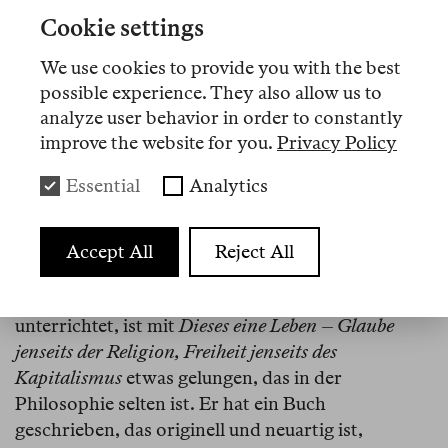
«Die Hölle ist die Abwesenheit Gottes» heißt eine
Cookie settings
faszinierende Kurzgeschichte des Science-Fiction-
We use cookies to provide you with the best
Autors Ted Chiang. Dem schwedischen
possible experience. They also allow us to
Philosophen Martin Hägglund zufolge ist eher das
analyze user behavior in order to constantly
Gegenteil richtig: Erst wenn wir unsere radikale
improve the website for you.
Privacy Policy
Endlichkeit in einer Welt ohne sinnstiftendes
Jenseits akzeptiert haben, wenn Gott also
Essential
Analytics
vollständig abwesend ist, können wir ein wirklich
freies und gutes Leben führen.
Accept All
Reject All
Hägglund, der an der Yale University
Geisteswissenschaften und Komparatistik
unterrichtet, ist mit
Dieses eine Leben – Glaube
jenseits der Religion, Freiheit jenseits des
Kapitalismus
etwas gelungen, das in der
Philosophie selten ist. Er hat ein Buch
geschrieben, das originell und neuartig ist,