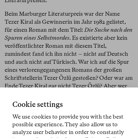
Literaturpreisen.
Beim Marburger Literaturpreis war der Name
Tezer Kiral als Gewinnerin im Jahr 1982 gelistet,
für einen Roman mit dem Titel:
Die Suche nach den
Spuren eines Selbstmordes
. Es existierte aber kein
veröffentlichter Roman mit diesem Titel,
zumindest fand ich ihn nicht – nicht auf Deutsch
und auch nicht auf Türkisch. War ich auf die Spur
eines verlorengegangenen Romans der großen
Schriftstellerin Tezer Özlü gestoßen? Oder war am
Ende Tezer Kiral gar nicht Tezer Özlü? Aber wer
war dann Tezer Kiral?
Cookie settings
Ich rief bei der Stadt Marburg an, die mich an den
Landkreis Marburg-Biedenkopf verwies (oder
We use cookies to provide you with the best
andersherum). Hier telefonierte ich zunächst mit
possible experience. They also allow us to
einigen Beamten, die nicht verstanden, was ich
analyze user behavior in order to constantly