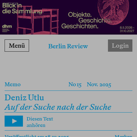
ANZEIGE
Menü
Login
Berlin Review
Memo
No 15
Nov. 2025
Deniz Utlu
Auf der Suche nach der Suche
Diesen Text
anhören
Veröffentlicht am 28.10.2025
Merken