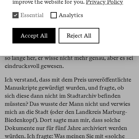
wollte und mich an weitere Beamte verwiesen, die
improve the website for you.
Privacy Policy
mich abermals weiterreichten. Bis ich schließlich
Essential
Analytics
bei einem älteren Herrn landete, der sagte: «Ja, ich
erinnere mich an die, wie hieß sie noch gleich, an
die Kiral, sehr eindrucksvoll, sehr talentiert.» Ich
Accept All
Reject All
fragte, für welchen Text die Autorin den Preis
erhalten hatte. Der Mann sagte, das sei alles schon
so lange her, er wisse nicht mehr genau, aber es sei
eindrucksvoll gewesen.
Ich verstand, dass mit dem Preis unveröffentlichte
Manuskripte gewürdigt wurden, und fragte, ob
sich diese dann nicht im Stadtarchiv befinden
müssten? Das wusste der Mann nicht und verwies
mich an die Stadt (oder den Landkreis Marburg-
Biedenkopf). Dort sagte man mir, dass solche
Dokumente nur für fünf Jahre archiviert werden
würden. Ich fragte: Was meinen Sie mit «solche