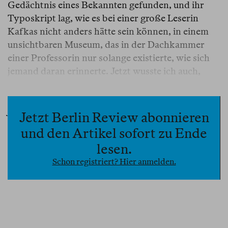
Gedächtnis eines Bekannten gefunden, und ihr
Typoskript lag, wie es bei einer große Leserin
Kafkas nicht anders hätte sein können, in einem
unsichtbaren Museum, das in der Dachkammer
einer Professorin nur solange existierte, wie sich
jemand daran erinnerte. Jetzt wusste ich auch,
dass es sich bei der
Suche nach den Spuren eines
Selbstmordes
um die Vorlage zu
Yaşamın ucuna
yolculuk
(«Reise an den Rand des Lebens»)
Jetzt Berlin Review abonnieren
handelt. Tezer Özlü hatte ihren zunächst auf
und den Artikel sofort zu Ende
Deutsch verfassten Roman auf Türkisch neu
lesen.
geschrieben und in der Türkei unter anderem Titel
Schon registriert? Hier anmelden.
veröffentlicht.