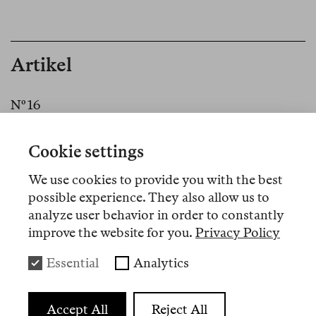
Artikel
Nº 16
Memo
Cookie settings
Gaza as World War
We use cookies to provide you with the best
possible experience. They also allow us to
Nº 14
analyze user behavior in order to constantly
improve the website for you.
Privacy Policy
Memo
Acts of Silence
Essential
Analytics
Accept All
Reject All
Nº 12