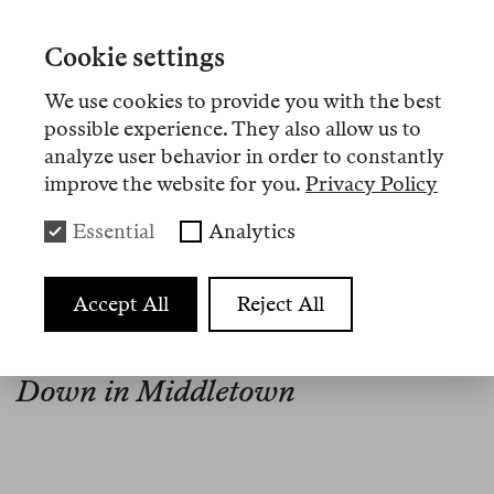
Zeit
,
Berliner Zeitung
und
Frankfurter Allgemeine
Sonntagszeitung
. 2020 veröffentlichte sie
Cookie settings
gemeinsam mit Helene von Schwichow den Band
We use cookies to provide you with the best
Ruhrtopien
über das Ende des Industriezeitalters
possible experience. They also allow us to
im Ruhrgebiet.
analyze user behavior in order to constantly
improve the website for you.
Privacy Policy
Essential
Analytics
Artikel
Accept All
Reject All
Nº 7
Memo
Down in Middletown