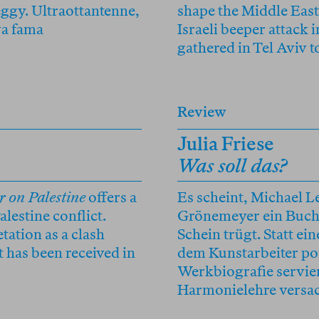
eggy. Ultraottantenne,
shape the Middle East c
va fama
Israeli beeper attack 
gathered in Tel Aviv t
Review
Julia Friese
Was soll das?
 on Palestine
offers a
Es scheint, Michael L
alestine conflict.
Grönemeyer ein Buch
tation as a clash
Schein trügt. Statt e
t has been received in
dem Kunstarbeiter por
Werkbiografie servie
Harmonielehre versac