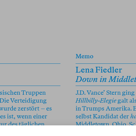
Memo
Lena Fiedler
Down in Middle
ssischen Truppen
J.D. Vance’ Stern ging
 Die Verteidigung
Hillbilly-Elegie
galt al
wurde zerstört – es
in Trumps Amerika. Ei
es ist, wenn einer
selbst Kandidat der
ha
ur des täglichen
Middletown, Ohio, Sc