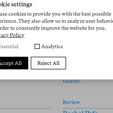
kie settings
use cookies to provide you with the best possible
Essay
erience. They also allow us to analyze user behavi
rder to constantly improve the website for you.
Jamieson Webst
vacy Policy
nt
Alle sind auf Dr
ssential
Analytics
w to represent
Die amerikanische Gese
 internet is flooded
Klassen und Altersst
mir Tibon’s books on
tut es ihr zusehends
ccept All
Reject All
h personal testimony
Emotionen und Intere
el’s torn soul.
scheint die Psychoan
täuscht.
Review