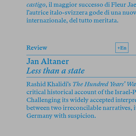
castigo
, il maggior successo di Fleur Ja
l’autrice italo-svizzera gode di una nuo
internazionale, del tutto meritata.
Review
+en
Jan Altaner
Less than a state
Rashid Khalidi’s
The Hundred Years’ War
critical historical account of the Israel-P
Challenging its widely accepted interpre
between two irreconcilable narratives, i
Germany with suspicion.