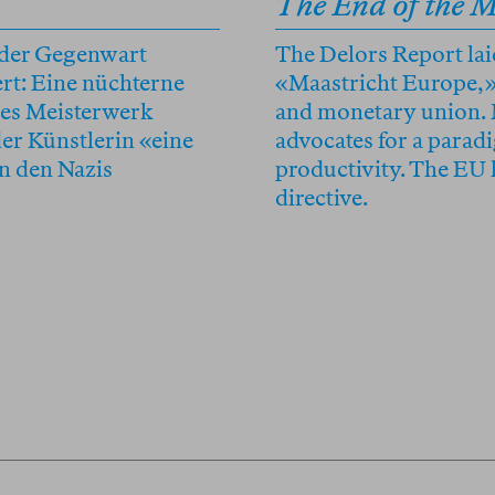
The End of the 
 der Gegenwart
The Delors Report lai
ert: Eine nüchterne
«Maastricht Europe,»
hes Meisterwerk
and monetary union. 
er Künstlerin «eine
advocates for a parad
on den Nazis
productivity. The EU h
directive.