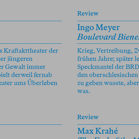
Review
Ingo Meyer
Boulevard Biene
as Kraftakttheater der
Krieg, Vertreibung, 
ner jüngeren
frühen Jahre; später l
der Gewalt immer
Speckmantel der BRD. 
ielt derweil fernab
den oberschlesischen 
eater ums Überleben
zu geben wusste, aber
was.
Review
Max Krahé