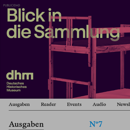
PUBLICIDAD
Ausgaben
Reader
Events
Audio
Newsl
Ausgaben
Nº7