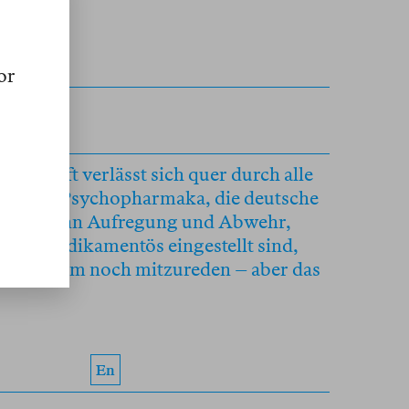
or
er
ogen
llschaft verlässt sich quer durch alle
ufen auf Psychopharmaka, die deutsche
 nach. Wenn Aufregung und Abwehr,
ssen medikamentös eingestellt sind,
alyse kaum noch mitzureden – aber das
En