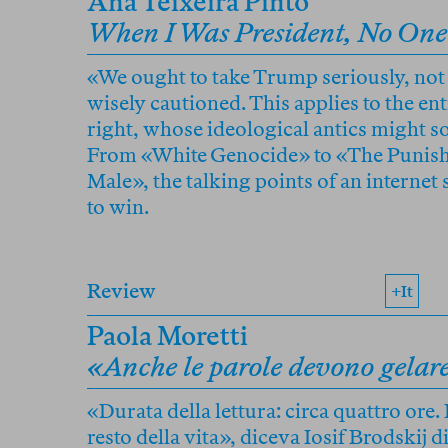
Ana Teixeira Pinto
When I Was President, No One 
«We ought to take Trump seriously, not 
wisely cautioned. This applies to the e
right, whose ideological antics might 
From «White Genocide» to «The Punis
Male», the talking points of an internet
to win.
Review
+it
Paola Moretti
«Anche le parole devono gelar
«Durata della lettura: circa quattro ore. 
resto della vita», diceva Iosif Brodskij d