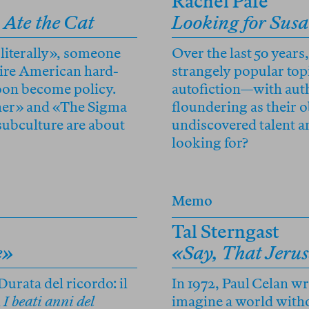
Rachel Pafe
Ate the Cat
Looking for Sus
literally», someone
Over the last 50 year
ntire American hard-
strangely popular top
soon become policy.
autofiction—with auth
her» and «The Sigma
floundering as their o
 subculture are about
undiscovered talent a
looking for?
Memo
Tal Sterngast
e»
«Say, That Jerus
Durata del ricordo: il
In 1972, Paul Celan w
i
I beati anni del
imagine a world witho