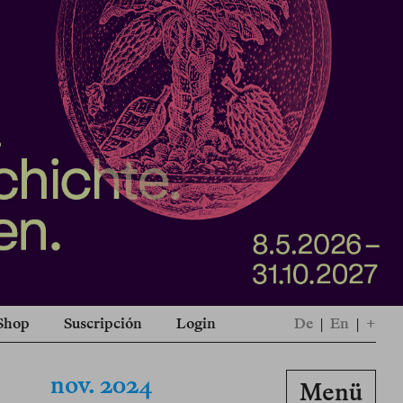
Shop
Suscripción
Login
De
|
En
|
+
nov. 2024
Menü