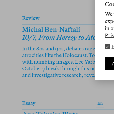
Coo
We 
Review
+en
exp
in o
Michal Ben-Naftali
Pri
10/7, From Heresy to Atoneme
E
In the 80s and 90s, debates raged on ho
atrocities like the Holocaust. Today, the
with numbing images. Lee Yaron and A
A
October 7 break through this noise wit
and investigative research, revealing Isra
Essay
En