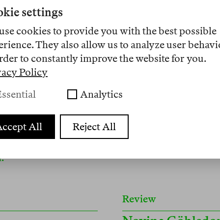
kie settings
use cookies to provide you with the best possible
Essay
erience. They also allow us to analyze user behavi
Anna Rotkirch
rder to constantly improve the website for you.
The TikTok Baby
vacy Policy
witz,
rinse & repeat
.
Faster than expected, 
ssential
Analytics
n
fallen below the so-ca
 selbst nährender
responses are raised b
ccept All
Reject All
 dieser Szene war und
but research suggests
ante
agenda is driving the 
.
Review