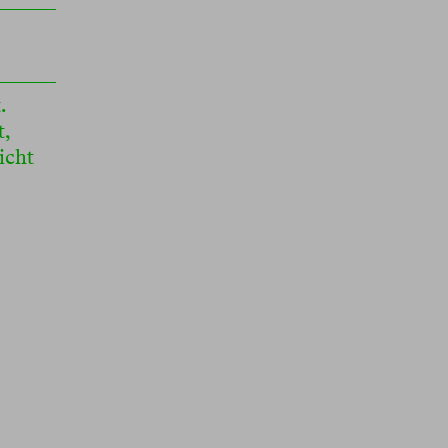
.
t,
icht