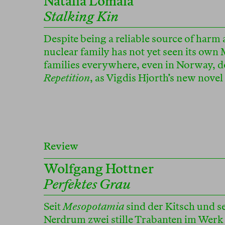
Natalia Lomaia
Stalking Kin
Despite being a reliable source of harm
nuclear family has not yet seen its ow
families everywhere, even in Norway, 
Repetition
, as Vigdis Hjorth’s new novel
Review
Wolfgang Hottner
Perfektes Grau
Seit
Mesopotamia
sind der Kitsch und s
Nerdrum zwei stille Trabanten im Werk 