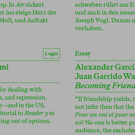
op. In
Air
sickert
schweben rührt ans E
 ins eisige Herz der
und auch in den neue
Moll, und Auftakt
Joseph Vogl. Dumm nu
vorhaben.
Essay
Login
ami
Alexander Garc
Juan Garrido Wa
Becoming Friend
for dealing with
n, and repression.
“If friendship yields, 
—and in the US,
not infer then that th
torial to
Reader 3
to
Pour un oui et pour u
ning out of options.
so? No one is better p
audience, the excluded