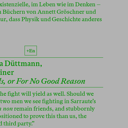
xistenzielle, im Leben wie im Denken –
n Büchern von Annett Gröschner und
r, dass Physik und Geschichte anderes
+en
ía Düttmann
,
iner
s, or For No Good Reason
the fight will yield as well. Should we
e two men we see fighting in Sarraute’s
n non
remain friends, and stubbornly
ositioned to prove this than us, the
 third party.”