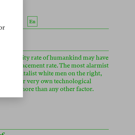
En
or
 Bust
the fertility rate of humankind may have
lled replacement rate. The most alarmist
y pro-natalist white men on the right,
 that their very own technological
decline more than any other factor.