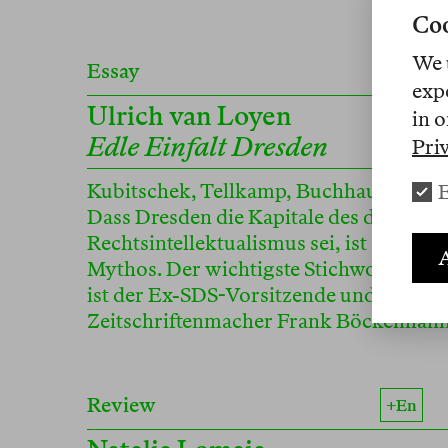
Coo
We 
Essay
exp
Ulrich van Loyen
in o
Edle Einfalt Dresden
Pri
Kubitschek, Tellkamp, Buchhaus Losch
E
Dass Dresden die Kapitale des deutsche
Rechtsintellektualismus sei, ist ein sich
A
Mythos. Der wichtigste Stichwortgeber
ist der Ex-SDS-Vorsitzende und provok
Zeitschriftenmacher Frank Böckelmann
Review
+en