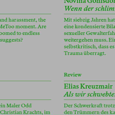
Novina Göhlsdo
Wenn der schlimm
 and harassment, the
Mit siebzig Jahren ha
n MeToo moment. Are
eine kondensierte Bil
doomed to endless
sexueller Gewalterfah
 suggests?
weitergehen muss. Ein
selbstkritisch, dass e
Trauma überragt.
Review
Elias Kreuzmair
Als wir schwebt
ein Maler Odd
Der Schwerkraft trotze
Christian Krachts, im
den Trümmern des ka