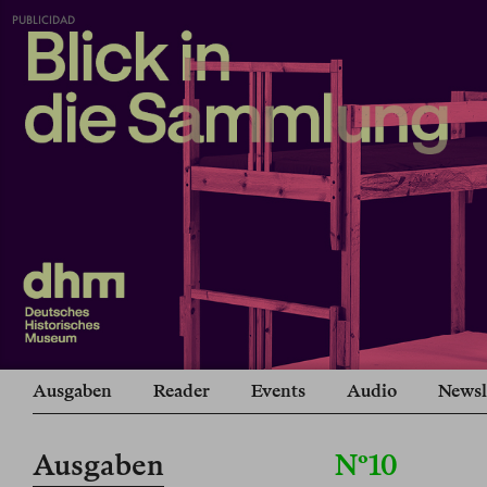
PUBLICIDAD
Ausgaben
Reader
Events
Audio
Newsl
Ausgaben
Nº10