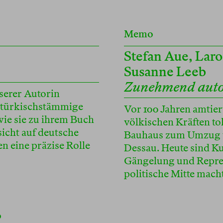
Memo
Stefan Aue
,
Laro
Susanne Leeb
Zunehmend auto
nserer Autorin
n türkischstämmige
Vor 100 Jahren amtier
wie sie zu ihrem Buch
völkischen Kräften to
icht auf deutsche
Bauhaus zum Umzug v
n eine präzise Rolle
Dessau. Heute sind K
Gängelung und Repre
politische Mitte macht
o