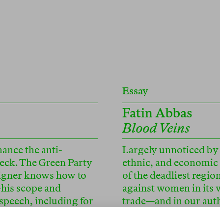
Essay
Fatin Abbas
Blood Veins
ance the anti-
Largely unnoticed by 
Beck. The Green Party
ethnic, and economic 
aigner knows how to
of the deadliest regio
his scope and
against women in its w
 speech, including for
trade—and in our auth