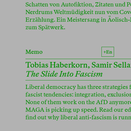
Schatten von Autofiktion, Zitaten und P
Nerdrums Weltmüdigkeit nun vom Cover
Erzählung. Ein Meistersang in Äolisch-
zum Spätwerk.
Memo
+en
Tobias Haberkorn
,
Samir Sell
The Slide Into Fascism
Liberal democracy has three strategies 
fascist tendencies: integration, exclusio
None of them work on the AfD anymore
MAGA is picking up speed. Read our edi
find out why liberal anti-fascism is run