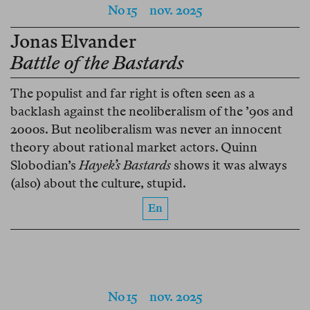
No 15
nov. 2025
Jonas Elvander
Battle of the Bastards
The populist and far right is often seen as a
backlash against the neoliberalism of the ’90s and
2000s. But neoliberalism was never an innocent
theory about rational market actors. Quinn
Slobodian’s
Hayek’s Bastards
shows it was always
(also) about the culture, stupid.
En
No 15
nov. 2025