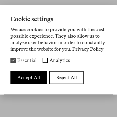
No 19
may. 2026
Cookie settings
Florian Meinel
Meinungsfreiheit heute oder Vom
We use cookies to provide you with the best
Sinn der unklaren Rechtslage
possible experience. They also allow us to
analyze user behavior in order to constantly
Warum ist es leichter, einen sehnsüchtigen
improve the website for you.
Privacy Policy
Ausspruch über das Land «vom Fluss zum Meer»
Essential
Analytics
zu verbieten als rechte Hasstiraden? Ronen
Steinkes
Meinungsfreiheit
trägt viele Einzelfälle
zusammen, hat zu den Gründen und Abgründen
Accept All
Reject All
der deutschen Probleme mit diesem Grundrecht
aber wenig zu sagen.