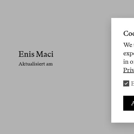
Coo
We 
Enis Maci
exp
in o
Aktualisiert am
Pri
E
A