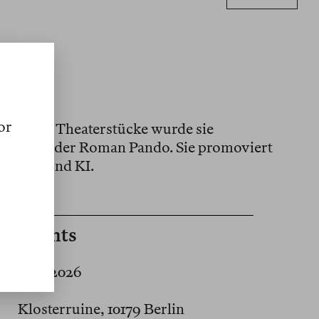
or
ssays und Theaterstücke wurde sie
erschien der Roman Pando. Sie promoviert
rschaft und KI.
Events
3 jul. 2026
Klosterruine, 10179 Berlin