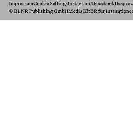
Impressum
Cookie Settings
Instagram
X
Facebook
Besproc
© BLNR Publishing GmbH
Media Kit
BR für Institutione