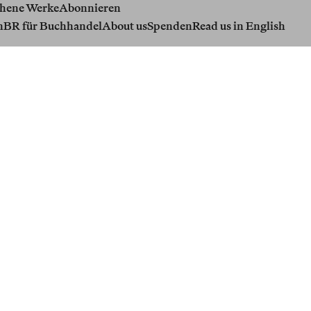
hene Werke
Abonnieren
n
BR für Buchhandel
About us
Spenden
Read us in English