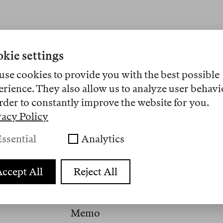
kie settings
use cookies to provide you with the best possible
erience. They also allow us to analyze user behavi
Enis Maci ist Autorin. Für ihre E
rder to constantly improve the website for you.
mehrfach ausgezeichnet. Zuletzt 
an der Universität Zürich zu Auto
vacy Policy
ssential
Analytics
Artikel
ccept All
Reject All
Nº 19
Memo