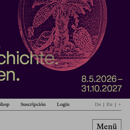
Shop
Suscripción
Login
De
|
En
|
+
Menü