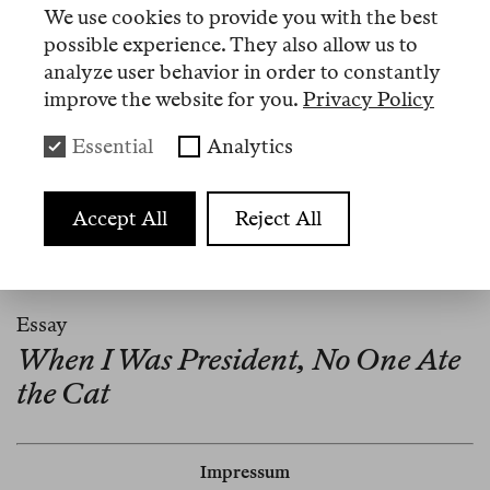
Herausgeberin der Buchreihe
On the Antipolitical
We use cookies to provide you with the best
possible experience. They also allow us to
und Mitherausgeberin von
Fascism, Unreason and
analyze user behavior in order to constantly
the Paradox of Modernity
, beide erschienen bei
improve the website for you.
Privacy Policy
Sternberg Pres.
Essential
Analytics
Artikel
Accept All
Reject All
Nº 7
Essay
When I Was President, No One Ate
the Cat
Impressum