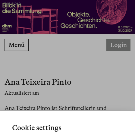
PUBLICIDAD
Menü
Login
Ana Teixeira Pinto
Aktualisiert am
Ana Teixeira Pinto ist Schriftstellerin und
Kulturtheoretikerin und lebt in Berlin. Sie ist
Professorin an der HBK Braunschweig und
Cookie settings
Theorie-Tutorin am Dutch Art Institute. Sie ist