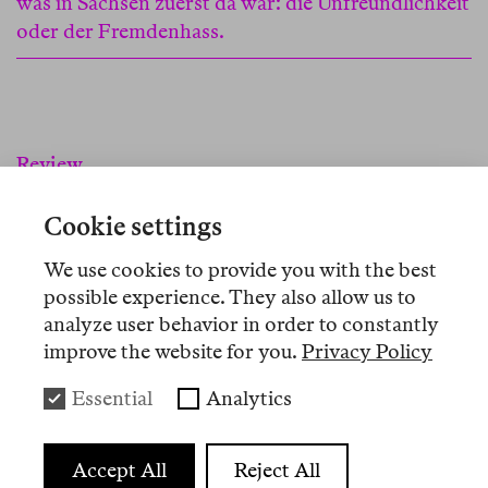
was in Sachsen zuerst da war: die Unfreundlichkeit
oder der Fremdenhass.
Review
Samir Sellami
Cookie settings
Staatsfeind Winnetou
We use cookies to provide you with the best
Als in den 60ern in Jugoslawien die
Winnetou
-
possible experience. They also allow us to
Filme gedreht wurden, kamen die Komparsen, die
analyze user behavior in order to constantly
improve the website for you.
Privacy Policy
in Cowboy-und-Indianer-Drag aufeinander
schossen, vom Balkan und der Vojvodina.
Essential
Analytics
Jahrzehnte später bekriegten sie sich in echt. In
Die Projektoren
macht Clemens Meyer daraus ein
melancholisches Wende-Epos.
Accept All
Reject All