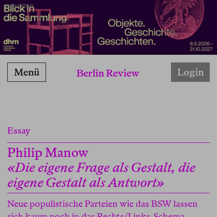
PUBLICIDAD
Menü
Login
Berlin Review
Essay
Philip Manow
«Die eigene Frage als Gestalt, die
eigene Gestalt als Antwort»
Neue populistische Parteien wie das BSW lassen
sich kaum noch in das Rechts/Links-Schema