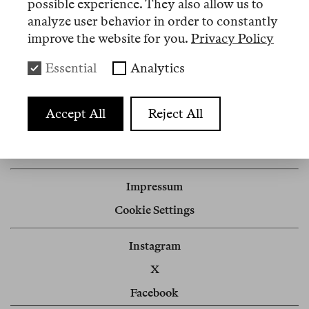
possible experience. They also allow us to
analyze user behavior in order to constantly
improve the website for you.
Privacy Policy
Artikel
Essential
Analytics
Nº 1
Accept All
Reject All
Review
Softe Power
Impressum
Cookie Settings
Instagram
X
Facebook