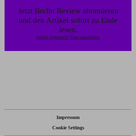
Ausgangspunkt beim Ich nimmt und auf die
Jetzt Berlin Review abonnieren
Anerkennung anderer angewiesen ist. Gleichzeitig aber
formt es Singularität über die Intensivierung der eigenen
und den Artikel sofort zu Ende
ästhetischen Erfahrung. Es ist eine Emanzipation der
lesen.
Gefühle, deren sozialer Gehalt es ist, sich vordergründig
Schon registriert? Hier anmelden.
von Gesellschaft loszusagen.
Impressum
Cookie Settings