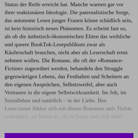
Status der Reife erreicht hat. Manche warnen gar vor
ihrer reaktionären Ideologie. Die paternalistische Sorge,
das autonome Lesen junger Frauen könne schädlich sein,
ist kein historisch neues Phänomen. Es scheint fast so,
als ob die ästhetisch-ökonomischen Eliten das weibliche
und queere BookTok-Lesepublikum zwar als
Käuferschaft brauchen, nicht aber als Leserschaft ernst
nehmen wollen. Die Romane, die oft der «Romance-
Fiction» zugeordnet werden, behandeln den Struggle
gegenwärtigen Lebens, das Festhalten und Scheitern an
den eigenen Ansprüchen, Selbstzweifel, aber auch
Vertrauen in die eigene Selbstwirksamkeit. Im Job, im
Sozialleben und natürlich – in der Liebe. Ihre
Leser:innen fühlen sich mit diesen Romanen aufs Tiefste
verbunden, sie lieben es, sie zu lesen, und sich dabei
selbst zu beobachten. Ihnen Narzissmus zu unterstellen,
greift zu kurz. Ja, es ist ein Lesen, das seinen