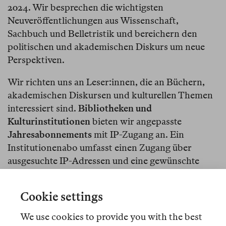
2024. Wir besprechen die wichtigsten
Neuveröffentlichungen aus Wissenschaft,
Sachbuch und Belletristik und bereichern den
politischen und akademischen Diskurs um neue
Perspektiven.
Wir richten uns an Leser:innen, die an Büchern,
akademischen Diskursen und kulturellen Themen
interessiert sind.
Bibliotheken und
Kulturinstitutionen
bieten wir angepasste
Jahresabonnements
mit IP-Zugang an. Ein
Institutionenabo umfasst einen Zugang über
ausgesuchte IP-Adressen und eine gewünschte
Anzahl von Druckausgaben. Der Jahrespreis
berechnet sich je nach Größe und Nutzerzahl der
Cookie settings
Institution. Viele Institutionen führen uns schon:
Akademie der Künste, Freie Universität Berlin,
We use cookies to provide you with the best