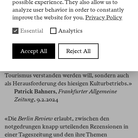
Humboldt-Universität, Goethe-Universität
possible experience. They also allow us to
Frankfurt, IWM Vienna, Harvard, Princeton, Yale,
analyze user behavior in order to constantly
…
improve the website for you.
Privacy Policy
Essential
Analytics
«Hier ist ein Organ geschaffen worden für
Autoren, von denen man schon einiges lesen, aber
Accept All
Reject All
vielleicht noch mehr hören konnte: örtlich mobile
globale Intellektuelle, deren gesammelte
Anwesenheit in Berlin nicht als Form des
Tourismus verstanden werden will, sondern auch
als Herausforderung des hiesigen Kulturbetriebs.»
Patrick Bahners
,
Frankfurter Allgemeine
Zeitung
, 9.2.2024
«Die
Berlin Review
erlaubt, zwischen den
notgedrungen knapp urteilenden Rezensionen in
einer Tageszeitung und den ihre Themen