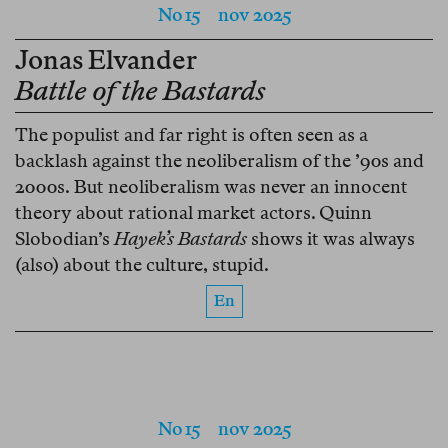
No 15
nov 2025
Jonas Elvander
Battle of the Bastards
The populist and far right is often seen as a
backlash against the neoliberalism of the ’90s and
2000s. But neoliberalism was never an innocent
theory about rational market actors. Quinn
Slobodian’s
Hayek’s Bastards
shows it was always
(also) about the culture, stupid.
En
No 15
nov 2025