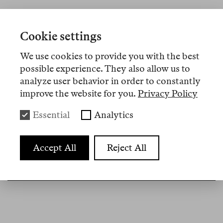
No 19
mag 2026
Cookie settings
Florian Meinel
Meinungsfreiheit heute oder Vom
We use cookies to provide you with the best
Sinn der unklaren Rechtslage
possible experience. They also allow us to
analyze user behavior in order to constantly
Warum ist es leichter, einen sehnsüchtigen
improve the website for you.
Privacy Policy
Ausspruch über das Land «vom Fluss zum Meer»
Essential
Analytics
zu verbieten als rechte Hasstiraden? Ronen
Steinkes
Meinungsfreiheit
trägt viele Einzelfälle
zusammen, hat zu den Gründen und Abgründen
Accept All
Reject All
der deutschen Probleme mit diesem Grundrecht
aber wenig zu sagen.