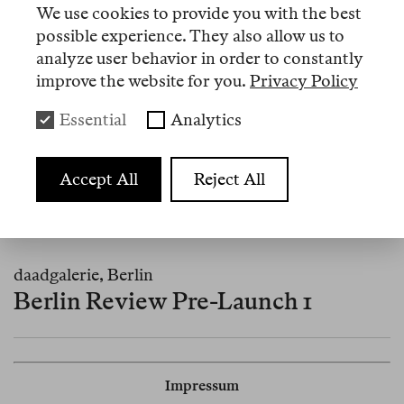
We use cookies to provide you with the best
Ermordung ihrer Schwester 1990 in Mexico City,
possible experience. They also allow us to
führte zur Verhaftung eines Tatverdächtigen und
analyze user behavior in order to constantly
gewann in seiner englischen Fassung den Pulitzer-
improve the website for you.
Privacy Policy
Preis 2024.
Essential
Analytics
Events
Accept All
Reject All
4 nov. 2023
daadgalerie, Berlin
Berlin Review Pre-Launch 1
Impressum