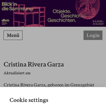
ANZEIGE
Menü
Login
Cristina Rivera Garza
Aktualisiert am
Cristina Rivera Garza, geboren im Grenzgebiet
zwischen Mexiko und den USA, findet für jedes
ihrer Bücher ein neues Genre.
El invencible verano
Cookie settings
di Liliana
, ihr Investigativroman über die