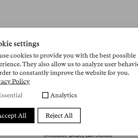
kie settings
use cookies to provide you with the best possible
erience. They also allow us to analyze user behavi
rder to constantly improve the website for you.
Die siebte Printausgabe der Berli
vacy Policy
Gegenwart von Florian Meinel, M
ssential
Analytics
Meyer, Biao Xiang, Eric Otieno 
Varatharajah, Claudia Durastanti
Stoney, Marius Goldhorn, Edna Bo
ccept All
Reject All
Felsch, Karosh Taha und Diedrich
Sommer 2026, 128 Seiten