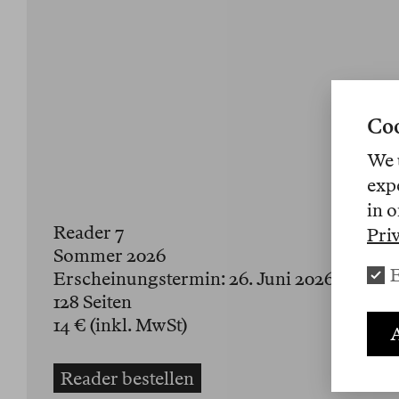
Coo
We 
exp
in o
Reader 7
Pri
Sommer 2026
E
Erscheinungstermin: 26. Juni 2026
128 Seiten
14 € (inkl. MwSt)
A
Reader bestellen