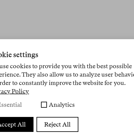
kie settings
use cookies to provide you with the best possible
erience. They also allow us to analyze user behavi
rder to constantly improve the website for you.
vacy Policy
r Bücher und Ideen. Seit Februar 2024 produzieren 
ckte
Reader
.
ssential
Analytics
hemen, weitschweifig und subjektiv, literarisch 
ccept All
Reject All
und Filme. Unsere
MEMOS
sind situative Denkzet
 Lesestücke im Dialog mit fotografischen Arbeite