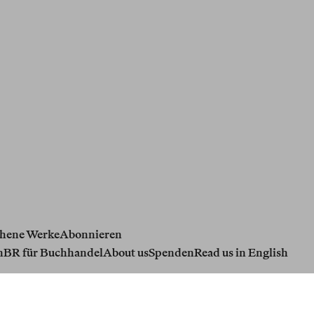
hene Werke
Abonnieren
n
BR für Buchhandel
About us
Spenden
Read us in English