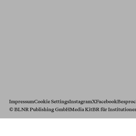
Impressum
Cookie Settings
Instagram
X
Facebook
Besproc
© BLNR Publishing GmbH
Media Kit
BR für Institutione