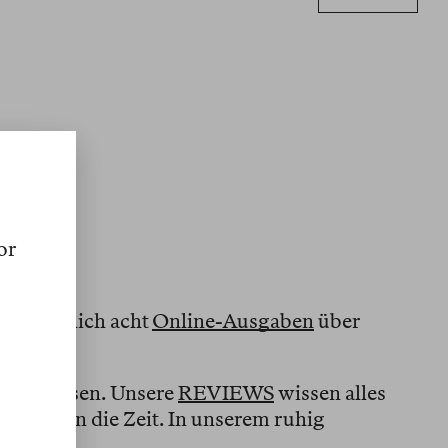
or
wir jährlich acht
Online-Ausgaben
über
und belesen. Unsere
REVIEWS
wissen alles
tel gegen die Zeit. In unserem ruhig
n.