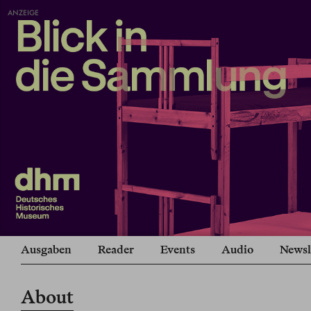
ANZEIGE
Ausgaben
Reader
Events
Audio
Newsl
About