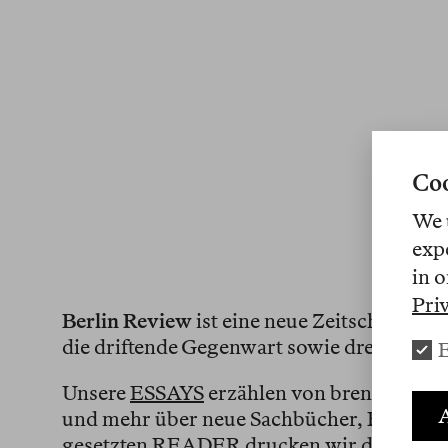
Coo
We 
exp
in o
Pri
Berlin Review
ist eine neue Zeitschrift fü
die driftende Gegenwart sowie drei gedru
E
Unsere
ESSAYS
erzählen von brennenden T
A
und mehr über neue Sachbücher, Romane 
gesetzten
READER
drucken wir die besten