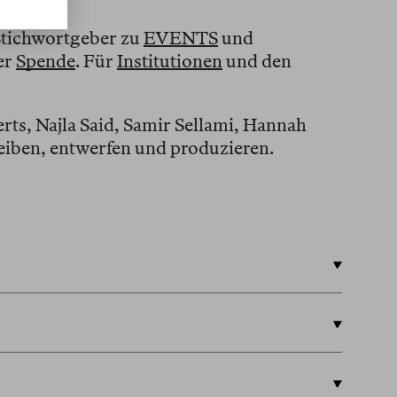
Stichwortgeber zu
EVENTS
und
er
Spende
. Für
Institutionen
und den
rts, Najla Said, Samir Sellami, Hannah
eiben, entwerfen und produzieren.