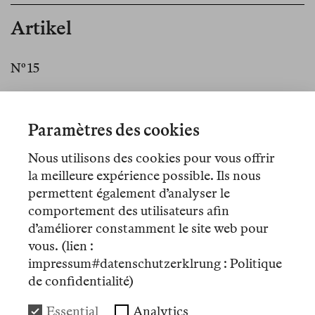
Artikel
Nº 15
Mémo
Vom Aushalten des Krieges
Paramètres des cookies
Nous utilisons des cookies pour vous offrir
Nº 7
la meilleure expérience possible. Ils nous
permettent également d’analyser le
Essais
comportement des utilisateurs afin
Mykolajiw, 2023/24
d’améliorer constamment le site web pour
vous. (lien :
impressum#datenschutzerklrung : Politique
Nº 4
de confidentialité)
Essais
Essential
Analytics