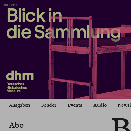
PUBLICITÉ
Ausgaben
Reader
Events
Audio
Newsl
B
Abo