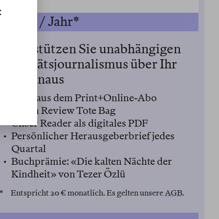
:
240 € / Jahr*
Unterstützen Sie unabhängigen
Qualitätsjournalismus über Ihr
Abo hinaus
Alles aus dem Print+Online-Abo
Berlin Review Tote Bag
Unser Reader als digitales PDF
Persönlicher Herausgeberbrief jedes
Quartal
Buchprämie: «Die kalten Nächte der
Kindheit» von Tezer Özlü
* Entspricht 20 € monatlich. Es gelten unsere
AGB
.