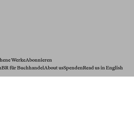
hene Werke
Abonnieren
n
BR für Buchhandel
About us
Spenden
Read us in English