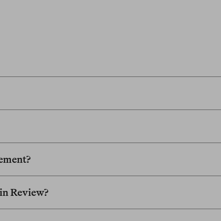
nement?
rlin Review?