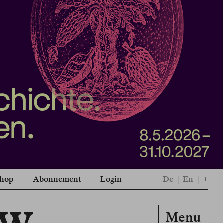
hop
Abonnement
Login
De
|
En
|
+
ew
Menu