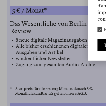
d’a
5 € / Monat*
imp
conf
Das Wesentliche von Berlin
E
Review
8 neue digitale Magazinausgaben pro Jah
T
Alle bisher erschienenen digitalen
Ausgaben und Artikel
wöchentlicher Newsletter
Zugang zum gesamten Audio-Archiv
* Startpreis für die ersten 3 Monate, danach 8 €.
Monatlich kündbar. Es gelten unsere
AGB
.