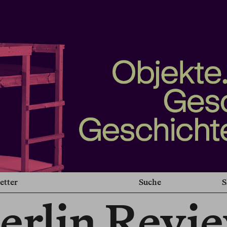
etter
Suche
S
erlin Revi