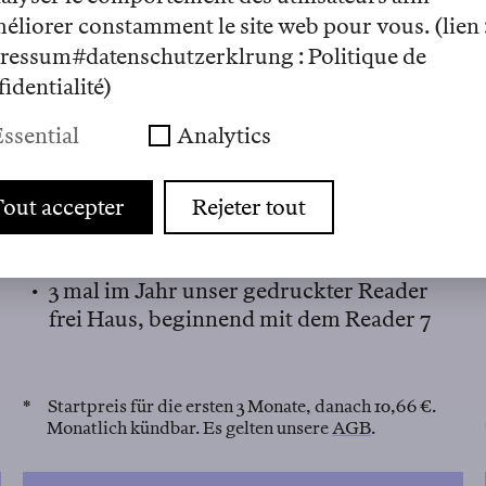
méliorer constamment le site web pour vous. (lien 
9 € / Monat*
ressum#datenschutzerklrung : Politique de
identialité)
Lesen Sie uns auch gedruckt
ssential
Analytics
8 neue digitale Magazinausgaben pro Jahr
Alle bisher erschienenen digitalen
r
Ausgaben und Artikel
out accepter
Rejeter tout
wöchentlicher Newsletter
Zugang zum gesamten Audio-Archiv
3 mal im Jahr unser gedruckter
Reader
frei Haus, beginnend mit dem Reader 7
* Startpreis für die ersten 3 Monate, danach 10,66 €.
Monatlich kündbar. Es gelten unsere
AGB
.