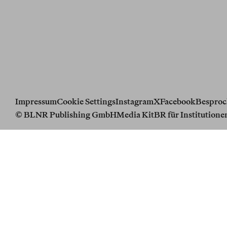
Impressum
Cookie Settings
Instagram
X
Facebook
Besproc
© BLNR Publishing GmbH
Media Kit
BR für Institutione