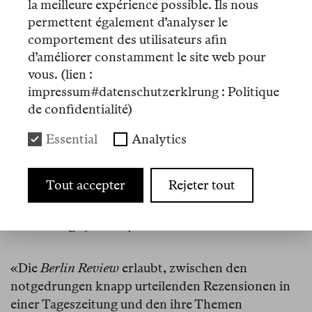
Humboldt-Universität, Goethe-Universität
la meilleure expérience possible. Ils nous
Frankfurt, IWM Vienna, Harvard, Princeton, Yale,
permettent également d’analyser le
…
comportement des utilisateurs afin
d’améliorer constamment le site web pour
vous. (lien :
«Hier ist ein Organ geschaffen worden für
impressum#datenschutzerklrung : Politique
Autoren, von denen man schon einiges lesen, aber
de confidentialité)
vielleicht noch mehr hören konnte: örtlich mobile
globale Intellektuelle, deren gesammelte
Essential
Analytics
Anwesenheit in Berlin nicht als Form des
Tourismus verstanden werden will, sondern auch
Tout accepter
Rejeter tout
als Herausforderung des hiesigen Kulturbetriebs.»
Patrick Bahners
,
Frankfurter Allgemeine
Zeitung
, 9.2.2024
«Die
Berlin Review
erlaubt, zwischen den
notgedrungen knapp urteilenden Rezensionen in
einer Tageszeitung und den ihre Themen