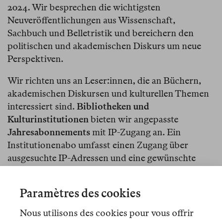
2024. Wir besprechen die wichtigsten
Neuveröffentlichungen aus Wissenschaft,
Sachbuch und Belletristik und bereichern den
politischen und akademischen Diskurs um neue
Perspektiven.
Wir richten uns an Leser:innen, die an Büchern,
akademischen Diskursen und kulturellen Themen
interessiert sind.
Bibliotheken und
Kulturinstitutionen
bieten wir angepasste
Jahresabonnements
mit IP-Zugang an. Ein
Institutionenabo umfasst einen Zugang über
ausgesuchte IP-Adressen und eine gewünschte
Anzahl von Druckausgaben. Der Jahrespreis
berechnet sich je nach Größe und Nutzerzahl der
Paramètres des cookies
Institution. Viele Institutionen führen uns schon:
Akademie der Künste, Freie Universität Berlin,
Nous utilisons des cookies pour vous offrir