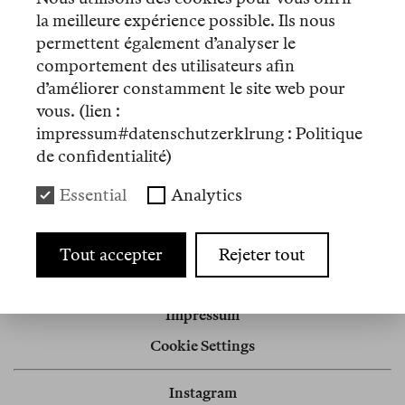
in der Gegenwartsphilosophie und politischen
la meilleure expérience possible. Ils nous
Theologie.
permettent également d’analyser le
comportement des utilisateurs afin
d’améliorer constamment le site web pour
vous. (lien :
Artikel
impressum#datenschutzerklrung : Politique
de confidentialité)
Nº 7
Essential
Analytics
Review
Licht für die Nationalisten
Tout accepter
Rejeter tout
Impressum
Cookie Settings
Instagram