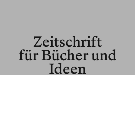
Zeitschrift
für Bücher und
Ideen
© BLNR Publishing GmbH
Media Kit
BR für Institutionen
BR für Buchhandel
About us