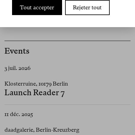
Afrikanische Diktatoren
Tout accepter
Rejeter tout
ernstgenommen
Events
3 juil. 2026
Klosterruine, 10179 Berlin
Launch Reader 7
11 déc. 2025
daadgalerie, Berlin-Kreuzberg