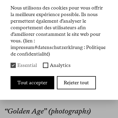
mit den Archiven des Heimatmuseum Bornholm
Nous utilisons des cookies pour vous offrir
und Spielhallen in Berlin-Neukölln. Sie lebt auf
la meilleure expérience possible. Ils nous
Bornholm, Dänemark.
permettent également d’analyser le
comportement des utilisateurs afin
d’améliorer constamment le site web pour
vous. (lien :
Artikel
impressum#datenschutzerklrung : Politique
de confidentialité)
Nº 11
Essential
Analytics
Mémo
Schieberamsch
Tout accepter
Rejeter tout
Reader 3
“Golden Age” (photographs)