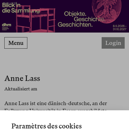
PUBLICITÉ
Menu
Login
Anne Lass
Aktualisiert am
Anne Lass ist eine dänisch-deutsche, an der
Folkwang Universität in Essen ausgebildete
Fotografin. In jüngeren Arbeiten hat sie sich mit
Paramètres des cookies
Stadtlandschaften in Liwan, China, beschäftigt,