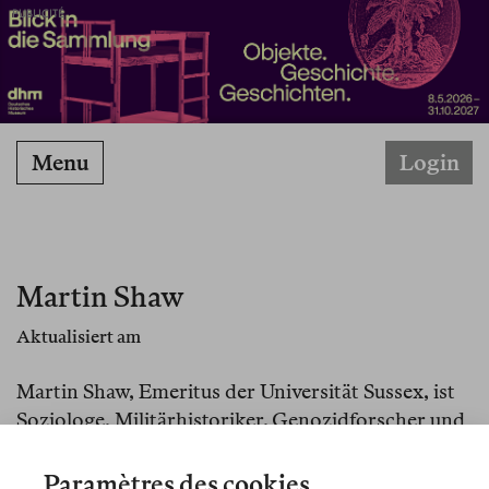
PUBLICITÉ
Menu
Login
Martin Shaw
Aktualisiert am
Martin Shaw, Emeritus der Universität Sussex, ist
Soziologe, Militärhistoriker, Genozidforscher und
Autor. 2025 erschien
The New Age of Genocide:
Intellectual and Political Challenges after Gaza
Paramètres des cookies