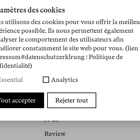
amètres des cookies
 utilisons des cookies pour vous offrir la meille
érience possible. Ils nous permettent également
alyser le comportement des utilisateurs afin
méliorer constamment le site web pour vous. (lien 
Cesare Sinatti writes about litera
ressum#datenschutzerklrung : Politique de
29th Italo Calvino Prize, and his
identialité)
Italo Svevo Edizioni in 2025. He li
ssential
Analytics
out accepter
Rejeter tout
Artikel
Nº 16
Review