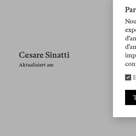
Par
Nous
exp
d’an
d’a
Cesare Sinatti
imp
conf
Aktualisiert am
E
T