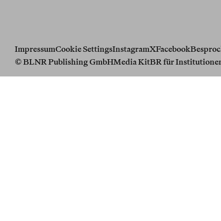
Impressum
Cookie Settings
Instagram
X
Facebook
Besproc
© BLNR Publishing GmbH
Media Kit
BR für Institutione