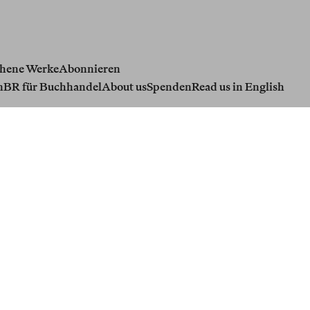
hene Werke
Abonnieren
n
BR für Buchhandel
About us
Spenden
Read us in English