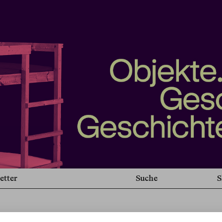
etter
Suche
S