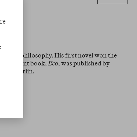
ure
:
ture and philosophy. His first novel won the
 most recent book,
Eco
, was published by
ves in Berlin.