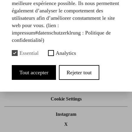
meilleure expérience possible. Ils nous permettent
également d’analyser le comportement des
utilisateurs afin d’améliorer constamment le site
Artikel
web pour vous. (lien :
impressum#datenschutzerklrung : Politique de
Nº 19
confidentialité)
Mémo
Essential
Analytics
Notizen zur politischen Ökonomie des
Krieges
Tout accepter
Rejeter tout
Impressum
Cookie Settings
Instagram
X