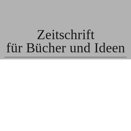
Zeitschrift
für Bücher und Ideen
© BLNR Publishing GmbH
Media Kit
BR für Institutionen
BR für Buchhandel
About us
Spenden
Read us in English