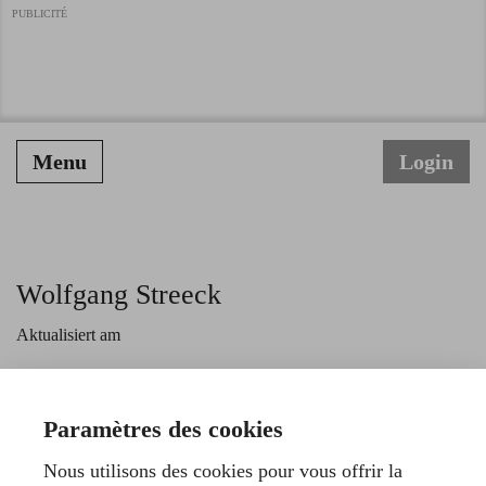
PUBLICITÉ
Menu
Login
Wolfgang Streeck
Aktualisiert am
Wolfgang Streeck ist Soziologe und emeritierter Direktor
des Max-Planck-Instituts für Gesellschaftsforschung in
Paramètres des cookies
Köln.
Nous utilisons des cookies pour vous offrir la