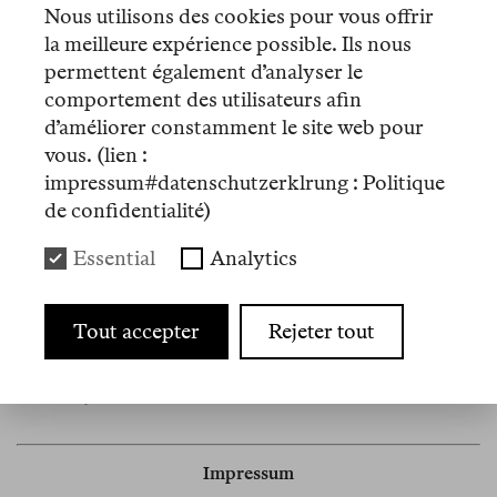
Nous utilisons des cookies pour vous offrir
Dozentin, bevor sie sich in Vollzeit dem Schreiben
la meilleure expérience possible. Ils nous
ihrer Erzählungen, Novellen und
crónicas
widmete.
permettent également d’analyser le
Ins Deutsche ist Hebe Uhart bis auf wenige
comportement des utilisateurs afin
Auszüge unübersetzt. Sie starb 2018 in Buenos
d’améliorer constamment le site web pour
Aires.
vous. (lien :
impressum#datenschutzerklrung : Politique
de confidentialité)
Artikel
Essential
Analytics
Nº 13
Tout accepter
Rejeter tout
Mémo
Hexenwerk
Impressum