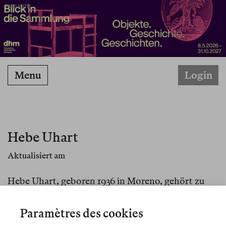
PUBLICITÉ
Menu
Login
Hebe Uhart
Aktualisiert am
Hebe Uhart, geboren 1936 in Moreno, gehört zu
den wichtigsten argentinischen Schriftstellerinnen
der jüngeren Zeit. Nach einem Studium der
Paramètres des cookies
Philosophie arbeitete sie als Lehrerin und