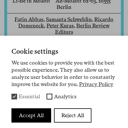
Li-Be in Moabit
Alt-Moabit 62-63, 10555
Berlin
Fatin Abbas
,
Samanta Schweblin
,
Ricardo
Domeneck
,
Peter Kuras
,
Berlin Review
Editors
Cookie settings
Von Khartoum über Rio nach Neukölln bilden die
in Berlin Review publizierten Essays, Reviews und
We use cookies to provide you with the best
Memos eine Vielfalt von geografischen Räumen,
possible experience. They also allow us to
politischen Konflikten und literarischen Genres ab.
analyze user behavior in order to constantly
Das stellt unsere Autor:innen und die geografisch
improve the website for you.
Privacy Policy
verstreut arbeitende Redaktion vor besondere
Essential
Analytics
Herausforderungen. Zum Launch unseres Reader 3
öffnen wir den Maschinenraum für das Gespräch
mit unseren Leser:innen: Ask us anything – wie
Accept All
Reject All
funktioniert die Berlin Review?