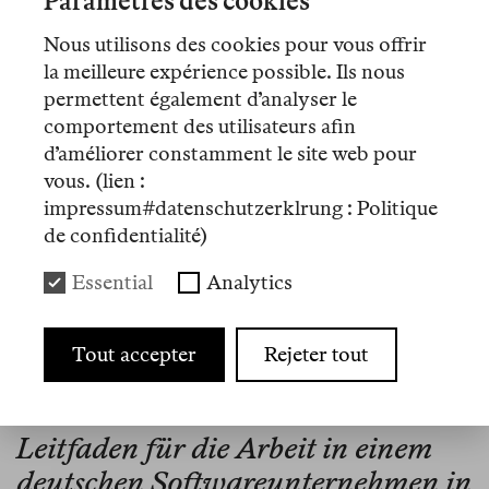
Paramètres des cookies
Nous utilisons des cookies pour vous offrir
Nº 12
la meilleure expérience possible. Ils nous
Mémo
permettent également d’analyser le
comportement des utilisateurs afin
The Price of a Watermelon
d’améliorer constamment le site web pour
vous. (lien :
Nº 8
impressum#datenschutzerklrung : Politique
de confidentialité)
Mémo
Essential
Analytics
Bücher verbrennen in Gaza
Tout accepter
Rejeter tout
Nº 6
Essais
Leitfaden für die Arbeit in einem
deutschen Softwareunternehmen in