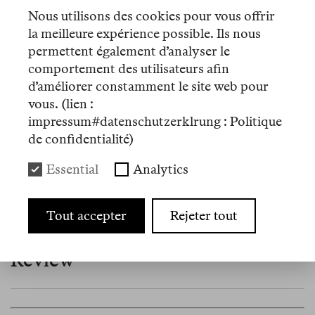
erschienen) stand 2020 auf der Shortlist des
Nous utilisons des cookies pour vous offrir
Booker Prize. Sie ist eine der Spring Fellows 2026
la meilleure expérience possible. Ils nous
an der American Academy in Berlin.
permettent également d’analyser le
comportement des utilisateurs afin
d’améliorer constamment le site web pour
vous. (lien :
Events
impressum#datenschutzerklrung : Politique
de confidentialité)
13 mai 2026
Essential
Analytics
Chapters Buchladen, Berlin
In Conversation with Maaza
Tout accepter
Rejeter tout
Mengiste – Chapters x Berlin
Review