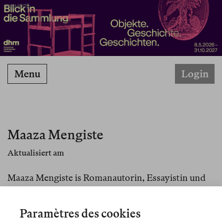
PUBLICITÉ
Menu
Login
Maaza Mengiste
Aktualisiert am
Maaza Mengiste is Romanautorin, Essayistin und
Professorin an der Wesleyan University.
The
Shadow King
(W.W. Norton 2019, in deutscher
Paramètres des cookies
Übersetzung als
Der Schattenkönig
2021 bei dtv