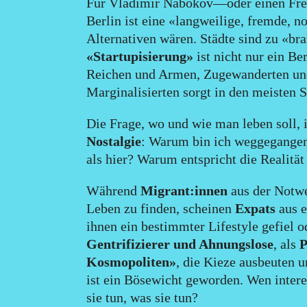
Für Vladimir Nabokov—oder einen Freu
Berlin ist eine «langweilige, fremde, no
Alternativen wären. Städte sind zu «b
«Startupisierung»
ist nicht nur ein 
Reichen und Armen, Zugewanderten und
Marginalisierten sorgt in den meisten 
Die Frage, wo und wie man leben soll,
Nostalgie
: Warum bin ich weggegangen
als hier? Warum entspricht die Realitä
Während
Migrant:innen
aus der Notwe
Leben zu finden, scheinen
Expats
aus 
ihnen ein bestimmter Lifestyle gefiel o
Gentrifizierer und Ahnungslose
, als
P
Kosmopoliten»
, die Kieze ausbeuten 
ist ein Bösewicht geworden. Wen inter
sie tun, was sie tun?