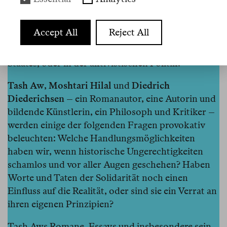
werden – wie die andauernden Kriege und ihre
Auswirkungen auf den Straßen Berlins zeigen,
Accept All
Reject All
herrschen stets verschiedene Hierarchien der
Solidarität, sei es in den Positionen des deutschen
Staates, oder in der aktivistischen Politik.
Tash Aw
,
Moshtari Hilal
und
Diedrich
Diederichsen
– ein Romanautor, eine Autorin und
bildende Künstlerin, ein Philosoph und Kritiker –
werden einige der folgenden Fragen provokativ
beleuchten: Welche Handlungsmöglichkeiten
haben wir, wenn historische Ungerechtigkeiten
schamlos und vor aller Augen geschehen? Haben
Worte und Taten der Solidarität noch einen
Einfluss auf die Realität, oder sind sie ein Verrat an
ihren eigenen Prinzipien?
Tash Aws Romane, Essays und insbesondere sein