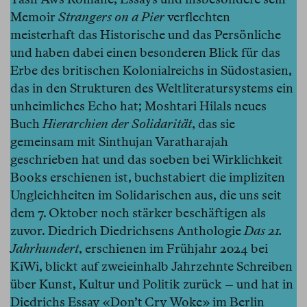
Memoir
Strangers on a Pier
verflechten
meisterhaft das Historische und das Persönliche
und haben dabei einen besonderen Blick für das
Erbe des britischen Kolonialreichs in Südostasien,
das in den Strukturen des Weltliteratursystems ein
unheimliches Echo hat; Moshtari Hilals neues
Buch
Hierarchien der Solidarität
, das sie
gemeinsam mit Sinthujan Varatharajah
geschrieben hat und das soeben bei Wirklichkeit
Books erschienen ist, buchstabiert die impliziten
Ungleichheiten im Solidarischen aus, die uns seit
dem 7. Oktober noch stärker beschäftigen als
zuvor. Diedrich Diedrichsens Anthologie
Das 21.
Jahrhundert
, erschienen im Frühjahr 2024 bei
KiWi, blickt auf zweieinhalb Jahrzehnte Schreiben
über Kunst, Kultur und Politik zurück – und hat in
Diedrichs Essay «Don’t Cry Woke» im
Berlin