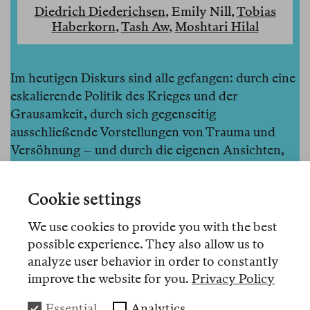
Diedrich Diederichsen
, Emily Nill,
Tobias
Haberkorn
,
Tash Aw
,
Moshtari Hilal
Im heutigen Diskurs sind alle gefangen: durch eine
eskalierende Politik des Krieges und der
Grausamkeit, durch sich gegenseitig
ausschließende Vorstellungen von Trauma und
Versöhnung – und durch die eigenen Ansichten,
denn der einzige Weg nach vorne, so scheint es,
besteht darin, sich immer noch tiefer in der
Cookie settings
eigenen Position zu verschanzen.
We use cookies to provide you with the best
Das Schwierigste ist also, Allianzen zu bilden, die
possible experience. They also allow us to
dem schlechten Determinismus der Zeit trotzen:
analyze user behavior in order to constantly
für die Trauer aller empfänglich bleiben, aber
improve the website for you.
Privacy Policy
gleichzeitig urteilsfähig sein. Denn nicht alle
Leiden sind gleich oder könnten gleichbehandelt
Essential
Analytics