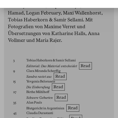
Aleksey Konakov, Ralph Tharayil, Ameer
Hamad, Logan February, Maxi Wallenhorst,
Tobias Haberkorn & Samir Sellami. Mit
Fotografien von Maxime Verret und
Übersetzungen von Katharine Halls, Anna
Vollmer und Maria Rajer.
3
Tobias Haberkorn & Samir Sellami
Read
Editorial: Das Material entscheidet
9
Clara Miranda Scherffig
Read
Sandra rastet aus
15
Yevgenia Belorusets
Read
Die Einberufung
27
Birthe Mühlhoff
Read
Schwere Geburten
35
Alan Pauls
Read
Blutgericht in Argentinien
45
Claudia Durastanti