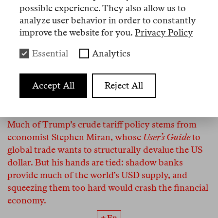
zwingt, an denen sie nicht bleiben dürfen.
possible experience. They also allow us to
analyze user behavior in order to constantly
improve the website for you.
Privacy Policy
Essential
Analytics
Review
Accept All
Reject All
Andrea Binder
You Lose—I Win
Much of Trump’s crude tariff policy stems from
economist Stephen Miran, whose
User’s Guide
to
global trade wants to structurally devalue the US
dollar. But his hands are tied: shadow banks
provide much of the world’s USD supply, and
squeezing them too hard would crash the financial
economy.
+ En