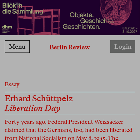
PUBBLICITÀ
Menu
Login
Berlin Review
Essay
Erhard Schüttpelz
Liberation Day
Forty years ago, Federal President Weizsäcker
claimed that the Germans, too, had been liberated
from National Socialism on May 8, 1945. The