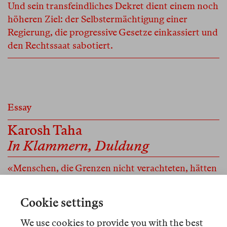
Und sein transfeindliches Dekret dient einem noch
höheren Ziel: der Selbstermächtigung einer
Regierung, die progressive Gesetze einkassiert und
den Rechtssaat sabotiert.
Essay
Karosh Taha
In Klammern, Duldung
«Menschen, die Grenzen nicht verachteten, hätten
keinen Pioniergeist, sagte Elon Musk. Dieser Satz
wird mich nicht verlassen, nicht die Sätze werden
Cookie settings
mich verlassen.» Eine Erzählung über das Leben in
Duldung, das Menschen zum Verharren an Orten
We use cookies to provide you with the best