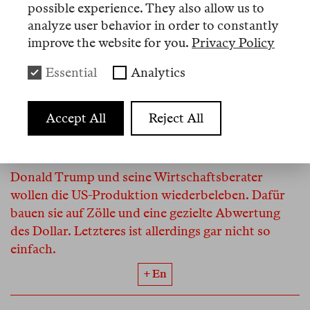
possible experience. They also allow us to
zwingt, an denen sie nicht bleiben dürfen.
analyze user behavior in order to constantly
improve the website for you.
Privacy Policy
Essential
Analytics
Review
Accept All
Reject All
Andrea Binder
«Wenn du verlierst, gewinne ich»
Donald Trump und seine Wirtschaftsberater
wollen die US-Produktion wiederbeleben. Dafür
bauen sie auf Zölle und eine gezielte Abwertung
des Dollar. Letzteres ist allerdings gar nicht so
einfach.
+ En