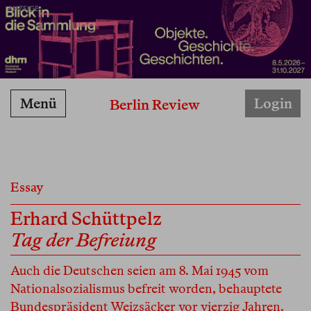
ANZEIGE
Menü
Login
Berlin Review
Essay
Erhard Schüttpelz
Tag der Befreiung
Auch die Deutschen seien am 8. Mai 1945 vom
Nationalsozialismus befreit worden, behauptete
Bundespräsident Weizsäcker vor vierzig Jahren.