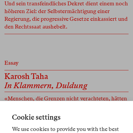
Und sein transfeindliches Dekret dient einem noch
höheren Ziel: der Selbstermächtigung einer
Regierung, die progressive Gesetze einkassiert und
den Rechtssaat aushebelt.
Essay
Karosh Taha
In Klammern, Duldung
«Menschen, die Grenzen nicht verachteten, hätten
keinen Pioniergeist, sagte Elon Musk. Dieser Satz
wird mich nicht verlassen, nicht die Sätze werden
Cookie settings
mich verlassen.» Eine Erzählung über das Leben in
We use cookies to provide you with the best
Duldung, das Menschen zum Verharren an Orten