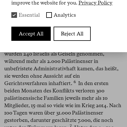
Angriff der Hamas am 7. Oktober 2023 und der
improve the website for you.
Privacy Policy
Ermordung von 1.139 Menschen in Israel, darunter
Essential
Analytics
4
766 Zivilisten, davon 695 Israelis und 36 Kinder.⁠
Dieser Terroranschlag war bei weitem der
tödlichste seit der Gründung des Staates Israel: Die
Accept All
Reject All
Opferzahl war 31-mal höher als beim
5
zweittödlichsten im Jahr 1978.⁠
Darüber hinaus
wurden 240 Israelis als Geiseln genommen,
während mehr als 2.000 Palästinenser in
unbefristete Administrativhaft kamen, das heißt,
sie werden ohne Aussicht auf ein
6
Gerichtsverfahren inhaftiert.⁠
In den ersten
beiden Monaten des Konflikts verloren 300
palästinensische Familien jeweils mehr als 10
Mitglieder, 15-mal so viele wie im Krieg 2014. Nach
100 Tagen waren über 31.000 Palästinenser
gestorben, darunter geschätzte 7.000, die noch
7