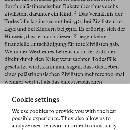
durch palästinensischen Raketenbeschuss sechs
3
Zivilisten, darunter ein Kind.⁠
Das Verhältnis der
Todesfälle lag insgesamt bei 34:1, bei Zivilisten bei
243:1 und bei Kindern bei 551:1. Es erübrigt sich der
Hinweis, dass es nach diesen Kriegen keine
finanzielle Entschädigung für tote Zivilisten gab.
Wenn der Wert eines Lebens nach der Zahl der
direkt durch den Krieg verursachten Todesfälle
geschätzt wird, kann man sagen, dass das Leben
eines palästinensischen Zivilisten mehrere 100-mal
weniger wert ist als das eines israelischen
Zivilisten.
Cookie settings
Dieser grässliche Vergleich geht mit dem aktuellen
Krieg im Gazastreifen ins Extrem. Die Operation
We use cookies to provide you with the best
«Iron Swords» («Eiserne Schwerter») startete die
possible experience. They also allow us to
israelische Regierung nach dem schrecklichen
analyze user behavior in order to constantly