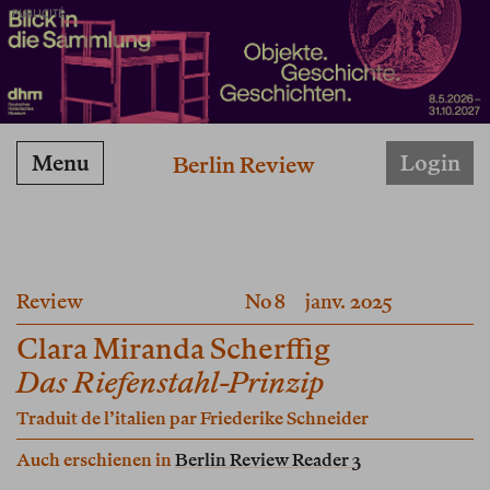
PUBLICITÉ
Menu
Login
Berlin Review
Review
No 8
janv. 2025
Clara Miranda Scherffig
Das Riefenstahl-Prinzip
Traduit de l’italien par
Friederike Schneider
Auch erschienen in
Berlin Review Reader 3