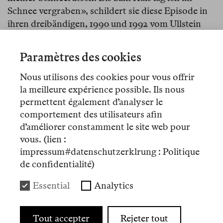
Schnee vergraben», schildert sie diese Episode in
ihren dreibändigen, 1990 und 1992 vom Ullstein
Verlag herausgegebenen
Memoiren
, denen ein
Motto von Albert Einstein vorangestellt ist: «Über
Paramètres des cookies
mich sind schon massenweise so unverschämte
Lügen und freie Erfindungen erschienen, daß ich
Nous utilisons des cookies pour vous offrir
längst unterm Boden wäre, wenn ich mich darum
la meilleure expérience possible. Ils nous
kümmern sollte. Man muß sich damit trösten, daß
permettent également d’analyser le
comportement des utilisateurs afin
die Zeit ein Sieb hat, durch welches die meisten
d’améliorer constamment le site web pour
Nichtigkeiten im Meer der Vergessenheit
vous. (lien :
ablaufen», lautet das Zitat des deutschen
impressum#datenschutzerklrung : Politique
Physikers, der im selben Jahr ins Exil gezwungen
de confidentialité)
wird, in dem R. ihren ersten Auftrag für einen
nationalsozialistischen Propagandafilm annimmt:
Essential
Analytics
Der Sieg des Glaubens
.
Wenige kennen Leni Riefenstahl heute wirklich.
Tout accepter
Rejeter tout