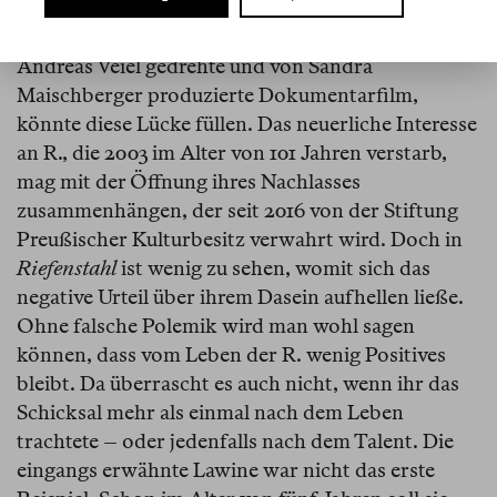
Fast niemand hat ihre Filme gesehen, doch fast alle
haben eine Meinung zu ihr.
Riefenstahl
, der von
Andreas Veiel gedrehte und von Sandra
Maischberger produzierte Dokumentarfilm,
könnte diese Lücke füllen. Das neuerliche Interesse
an R., die 2003 im Alter von 101 Jahren verstarb,
mag mit der Öffnung ihres Nachlasses
zusammenhängen, der seit 2016 von der Stiftung
Preußischer Kulturbesitz verwahrt wird. Doch in
Riefenstahl
ist wenig zu sehen, womit sich das
negative Urteil über ihrem Dasein aufhellen ließe.
Ohne falsche Polemik wird man wohl sagen
können, dass vom Leben der R. wenig Positives
bleibt. Da überrascht es auch nicht, wenn ihr das
Schicksal mehr als einmal nach dem Leben
trachtete – oder jedenfalls nach dem Talent. Die
eingangs erwähnte Lawine war nicht das erste