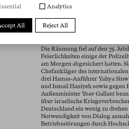
Entwicklung von Lösungsansätzen
ssential
Analytics
und die Entwicklung der Gesellsc
konventioneller akademischer Lehr
ccept All
Reject All
gewaltsam aus dem Gebäude entfe
genommen, an einer solchen Entw
Die Räumung fiel auf den 75. Jub
Feierlichkeiten einige der Poliz
am Morgen abgesichert hatten. Sie 
Chefankläger des internationalen
drei Hamas-Anführer Yahya Sin
und Ismail Haniyeh sowie gegen 
Außenminister Yoav Gallant beant
über israelische Kriegsverbrechen
Deutschland ein wenig zu drehen 
Notwendigkeit von Dialog anmahn
Betriebsstörungen durch Hochsch