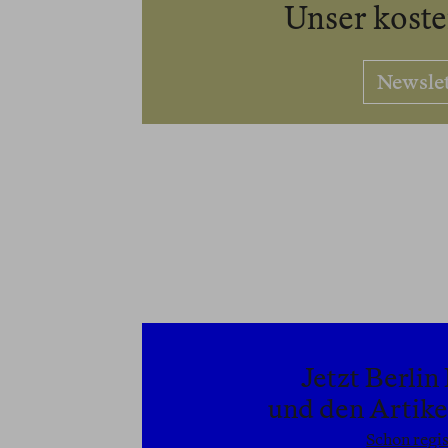
Unser kost
Newsle
Jetzt Berli
und den Artikel
Schon regis