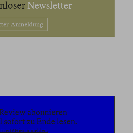
enloser
Newsletter
tter-Anmeldung
n Review abonnieren
 sofort zu Ende lesen.
triert? Hier anmelden.