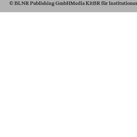
© BLNR Publishing GmbH
Media Kit
BR für Institutione