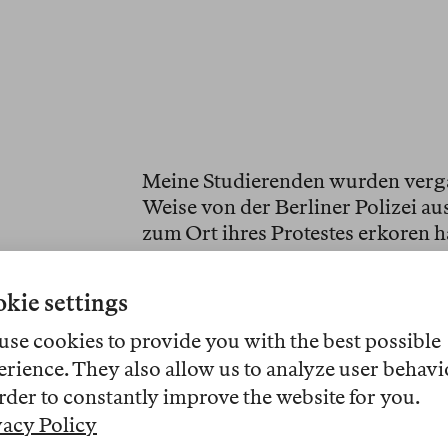
Meine Studierenden wurden verga
Weise von der Berliner Polizei au
zum Ort ihres Protestes erkoren hat
Linie gegen die flächendeckende
Gaza, auf deren Einordnung als Ge
kie settings
aber auch gegen die Beschränkung
Ordnungsrecht an Berliner Hochsc
use cookies to provide you with the best possible
für Sozialwissenschaften der Humb
erience. They also allow us to analyze user behavi
Anlehnung an eines der größten L
rder to constantly improve the website for you.
Institute
umbenannten. Nach Parag
vacy Policy
tragen Universitäten auch dann 