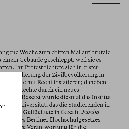
ngene Woche zum dritten Mal auf brutale
s einem Gebäude geschleppt, weil sie es
ten. Ihr Protest richtete sich in erster
 Bombardierung der Zivilbevölkerung in
nozid sie mit Recht insistieren; daneben
 ihrer Rechte durch ein neues
hulen. Besetzt wurde diesmal das Institut
oldt-Universität, das die Studierenden in
or
ager für Geflüchtete in Gaza in
Jabalia
raf 4 des Berliner Hochschulgesetzes
«besondere Verantwortung für die