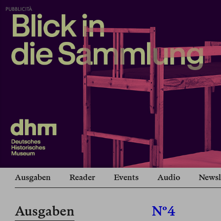
PUBBLICITÀ
Ausgaben
Reader
Events
Audio
Newsl
Ausgaben
Nº4