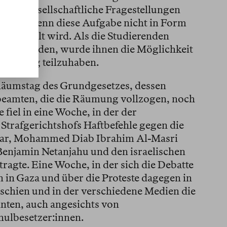
 für gesellschaftliche Fragestellungen
haft», wenn diese Aufgabe nicht in Form
e erfüllt wird. Als die Studierenden
rnt wurden, wurde ihnen die Möglichkeit
icklung teilzuhaben.
iläumstag des Grundgesetzes, dessen
eibeamten, die die Räumung vollzogen, noch
fiel in eine Woche, in der der
 Strafgerichtshofs Haftbefehle gegen die
war, Mohammed Diab Ibrahim Al-Masri
Benjamin Netanjahu und den israelischen
ragte. Eine Woche, in der sich die Debatte
 in Gaza und über die Proteste dagegen in
schien und in der verschiedene Medien die
ten, auch angesichts von
ulbesetzer:innen.