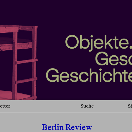
etter
Suche
S
Berlin Review