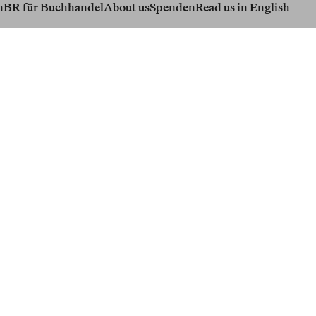
n
BR für Buchhandel
About us
Spenden
Read us in English