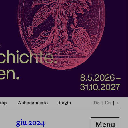
hop
Abbonamento
Login
De
|
En
|
+
giu 2024
Menu