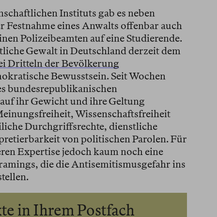
schaftlichen Instituts gab es neben
er Festnahme eines Anwalts offenbar auch
inen Polizeibeamten auf eine Studierende.
atliche Gewalt in Deutschland derzeit dem
i Dritteln der Bevölkerung
mokratische Bewusstsein. Seit Wochen
es bundesrepublikanischen
 auf ihr Gewicht und ihre Geltung
einungsfreiheit, Wissenschaftsfreiheit
iche Durchgriffsrechte, dienstliche
retierbarkeit von politischen Parolen. Für
deren Expertise jedoch kaum noch eine
 Framings, die die Antisemitismusgefahr ins
tellen.
te in Ihrem Postfach