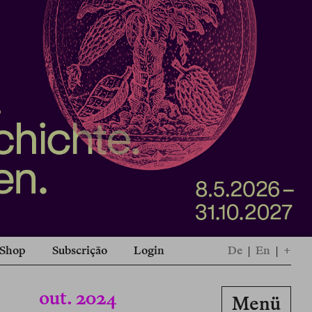
Shop
Subscrição
Login
De
|
En
|
+
out. 2024
Menü