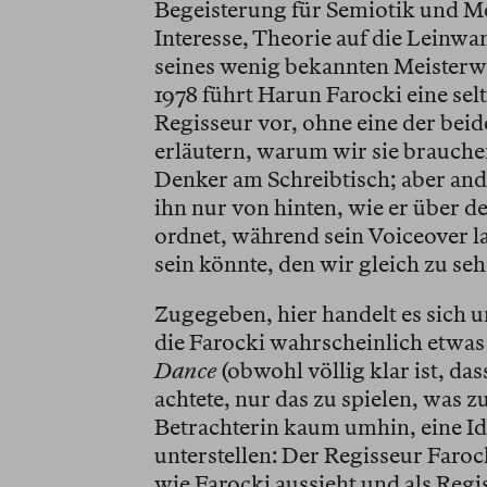
Begeisterung für Semiotik und M
Interesse, Theorie auf die Leinwa
seines wenig bekannten Meister
1978 führt Harun Farocki eine sel
Regisseur vor, ohne eine der beid
erläutern, warum wir sie brauchen
Denker am Schreibtisch; aber and
ihn nur von hinten, wie er über d
ordnet, während sein Voiceover la
sein könnte, den wir gleich zu s
Zugegeben, hier handelt es sich u
die Farocki wahrscheinlich etwas 
Dance
(obwohl völlig klar ist, da
achtete, nur das zu spielen, was 
Betrachterin kaum umhin, eine Id
unterstellen: Der Regisseur Faroc
wie Farocki aussieht und als Regi