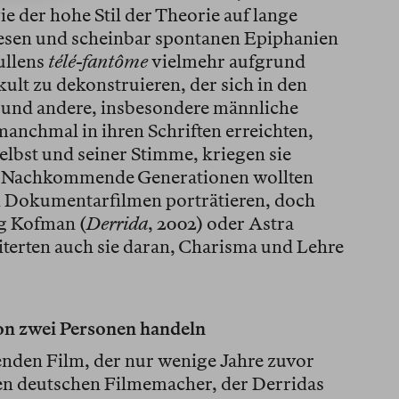
 der hohe Stil der Theorie auf lange
esen und scheinbar spontanen Epiphanien
ullens
télé-fantôme
vielmehr aufgrund
ult zu dekonstruieren, der sich in den
 und andere, insbesondere männliche
manchmal in ihren Schriften erreichten,
elbst und seiner Stimme, kriegen sie
n. Nachkommende Generationen wollten
 Dokumentarfilmen porträtieren, doch
g Kofman (
Derrida
, 2002) oder Astra
eiterten auch sie daran, Charisma und Lehre
on zwei Personen handeln
nden Film, der nur wenige Jahre zuvor
inen deutschen Filmemacher, der Derridas