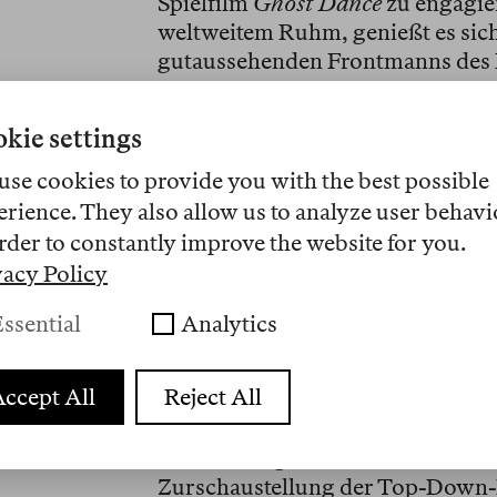
Spielfilm
Ghost Dance
zu engagie
weltweitem Ruhm, genießt es sicht
gutaussehenden Frontmanns des Po
Szene, die einer Sprechstunde nac
Protagonistin des Films, ob er an 
kie settings
Drehs bereits bekannt für seine 
sein proper gepflegtes Image hin
use cookies to provide you with the best possible
Supérieure und blickt in die Kame
erience. They also allow us to analyze user behavi
ziemlich monologischen Diskussi
rder to constantly improve the website for you.
plötzlich das Bürotelefon. Unklar
vacy Policy
unterbricht Derrida seine laufen
Am anderen Ende der Leitung mel
ssential
Analytics
kommt zu einem kurzen Austausch,
verblüfften Besucherin triumphiere
ccept All
Reject All
fantôme!»
Denkwürdig ist diese Szene nich
Zurschaustellung der Top-Down-D