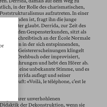
ren. Derrida, damals auf dem Weg zu
lich, in der Rolle des charismatischen,
ststrukturalismus aufzutreten. In einer
hempfunden ist, fragt ihn die junge
Gespenster glaubt. Derrida, zur Zeit des
mäandernden Gespensterkunden, sitzt als
ter dem Schreibtisch an der École Normale
ra. Mitten in der sich entspinnenden,
or
on über Geistererscheinungen klingelt
, ob laut Drehbuch oder improvisiert,
den Ausführungen und hebt den Hörer ab.
det sich eine unbekannte Stimme, und es
 bis Derrida auflegt und seiner
nd zuruft: «Voilà, le téléphone, c’est le
t wegen ihrer unverhohlenen
idaktik der Dekonstruktion, wenn sie