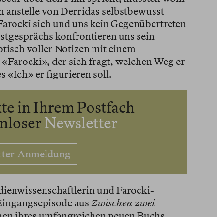
h anstelle von Derridas selbstbewusst
Farocki sich und uns kein Gegenübertreten
bstgesprächs konfrontieren uns sein
btisch voller Notizen mit einem
 «Farocki», der sich fragt, welchen Weg er
 «Ich» er figurieren soll.
te in Ihrem Postfach
enloser
Newsletter
tter-Anmeldung
dienwissenschaftlerin und Farocki-
 Eingangsepisode aus
Zwischen zwei
enen ihres umfangreichen neuen Buchs