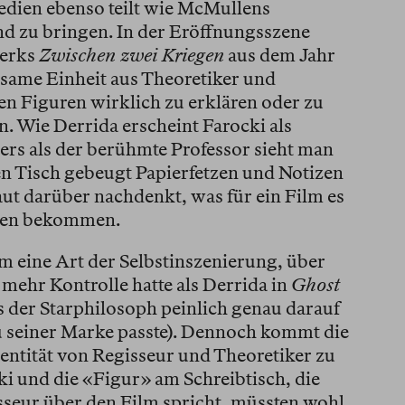
edien ebenso teilt wie McMullens
nd zu bringen. In der Eröffnungsszene
werks
Zwischen zwei Kriegen
aus dem Jahr
tsame Einheit aus Theoretiker und
en Figuren wirklich zu erklären oder zu
. Wie Derrida erscheint Farocki als
ers als der berühmte Professor sieht man
en Tisch gebeugt Papierfetzen und Notizen
ut darüber nachdenkt, was für ein Film es
ehen bekommen.
m eine Art der Selbstinszenierung, über
mehr Kontrolle hatte als Derrida in
Ghost
ss der Starphilosoph peinlich genau darauf
zu seiner Marke passte). Dennoch kommt die
entität von Regisseur und Theoretiker zu
ki und die «Figur» am Schreibtisch, die
sseur über den Film spricht, müssten wohl