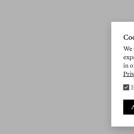
Coo
We 
exp
in o
Pri
E
A