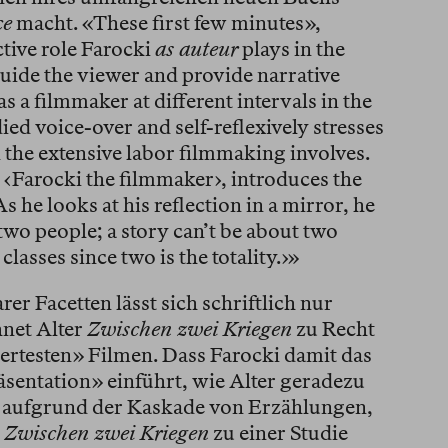
ce
macht. «These first few minutes»,
ctive role Farocki
as auteur
plays in the
uide the viewer and provide narrative
s a filmmaker at different intervals in the
d voice-over and self-reflexively stresses
d the extensive labor filmmaking involves.
r ‹Farocki the filmmaker›, introduces the
s he looks at his reflection in a mirror, he
two people; a story can’t be about two
classes since two is the totality.›»
rer Facetten lässt sich schriftlich nur
hnet Alter
Zwischen zwei Kriegen
zu Recht
iertesten» Filmen. Dass Farocki damit das
äsentation» einführt, wie Alter geradezu
nur aufgrund der Kaskade von Erzählungen,
e
Zwischen zwei Kriegen
zu einer Studie